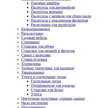
Паровые швабры
Пылесосы для автомобиля
Пылесосы моющие
Пылесосы с мешком для сбора пыли
Пылесосы с циклонным фильтром
Расходники для пылесосов
Радиоприемники
Раскладушки
Садовая мебель
Стремянки
Сушилки для обуви
Сушилки для овощей и фруктов
Санки с колесами
Сумки-тележки
Телевизоры
Тюбинг (ватрушки для катания)
Умывальники
Утюги и гладильные доски
Гладильные доски
Отпариватели для одежды
Сушилки для белья
Утюги
Цветочные подставки, горшки, кашпо
Часы настенные
Шашлычницы