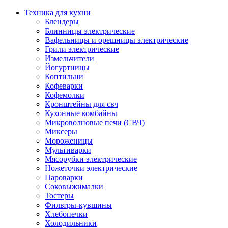
Техника для кухни
Блендеры
Блинницы электрические
Вафельницы и орешницы электрические
Грили электрические
Измельчители
Йогуртницы
Коптильни
Кофеварки
Кофемолки
Кронштейны для свч
Кухонные комбайны
Микроволновые печи (СВЧ)
Миксеры
Мороженицы
Мультиварки
Мясорубки электрические
Ножеточки электрические
Пароварки
Соковыжималки
Тостеры
Фильтры-кувшины
Хлебопечки
Холодильники