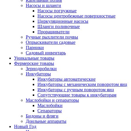
Капельный полив
Насосы и шланги
Насосы погружные
Насосы центробежные поверхностные
Циркуляционные насосы
Шланги поливочные
Проращиватели
Ручные рыхлители почвы
Опрыскиватели садовые
Парники
Садовый инвентарь
Уникальные товары
Фермерские товары
Зернодробилки
Инкубаторы
Инкубаторы автоматические
Инкубаторы с механическим поворотом яиц
Инкубаторы с ручным поворотом яиц
Сопутствующие товары к инкубаторам
Маслобойки и сепараторы
Маслобойки
Сепараторы
Бидоны и фляги
Доильные аппараты
Новый Год