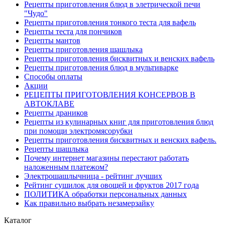
Рецепты приготовления блюд в элетрической печи
"Чудо"
Рецепты приготовления тонкого теста для вафель
Рецепты теста для пончиков
Рецепты мантов
Рецепты приготовления шашлыка
Рецепты приготовления бисквитных и венских вафель
Рецепты приготовления блюд в мультиварке
Способы оплаты
Акции
РЕЦЕПТЫ ПРИГОТОВЛЕНИЯ КОНСЕРВОВ В
АВТОКЛАВЕ
Рецепты драников
Рецепты из кулинарных книг для приготовления блюд
при помощи электромясорубки
Рецепты приготовления бисквитных и венских вафель.
Рецепты шашлыка
Почему интернет магазины перестают работать
наложенным платежом?
Электрошашлычница - рейтинг лучших
Рейтинг сушилок для овощей и фруктов 2017 года
ПОЛИТИКА обработки персональных данных
Как правильно выбрать незамерзайку
Каталог