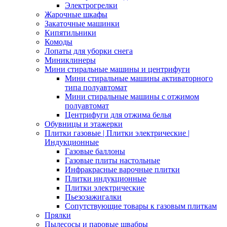
Электрогрелки
Жарочные шкафы
Закаточные машинки
Кипятильники
Комоды
Лопаты для уборки снега
Миниклинеры
Мини стиральные машины и центрифуги
Мини стиральные машины активаторного
типа полуавтомат
Мини стиральные машины с отжимом
полуавтомат
Центрифуги для отжима белья
Обувницы и этажерки
Плитки газовые | Плитки электрические |
Индукционные
Газовые баллоны
Газовые плиты настольные
Инфракрасные варочные плитки
Плитки индукционные
Плитки электрические
Пьезозажигалки
Сопутствующие товары к газовым плиткам
Прялки
Пылесосы и паровые швабры