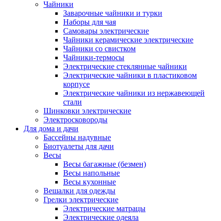
Чайники
Заварочные чайники и турки
Наборы для чая
Самовары электрические
Чайники керамические электрические
Чайники со свистком
Чайники-термосы
Электрические стеклянные чайники
Электрические чайники в пластиковом
корпусе
Электрические чайники из нержавеющей
стали
Шинковки электрические
Электросковороды
Для дома и дачи
Бассейны надувные
Биотуалеты для дачи
Весы
Весы багажные (безмен)
Весы напольные
Весы кухонные
Вешалки для одежды
Грелки электрические
Электрические матрацы
Электрические одеяла