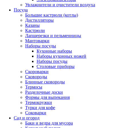
Увлажнители и очистители воздуха
Посуда
Большие кастрюли (котлы)
Дистилляторы
Казаны
Кастрюли
Лапшерезки и пельменницы
Мантоварки
Наборы посуды
Кухонные наборы
Наборы кухонных ножей
Наборы посуды
Столовые приборы
Скороварки
Сковороды
Блинные сковороды
Термосы
Разделочные доски
Формы для выпекания
Термокружки
Турки для кофе
Соковарки
Сад и огород
Баки и ведра для мусора