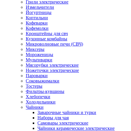
Грили электрические
Измельчители
Йогуртницы
Коптильни
Кофеварки
Кофемолки
Кронштейны для свч
Кухонные комбайны
Микроволновые печи (СВЧ)
Миксеры
Мороженицы
Мультиварки
Мясорубки электрические
Ножеточки электрические
Пароварки
Соковыжималки
Тостеры
Фильтры-кувшины
Хлебопечки
Холодильники
Чайники
Заварочные чайники и турки
Наборы для чая
Самовары электрические
Чайники керамические электрические