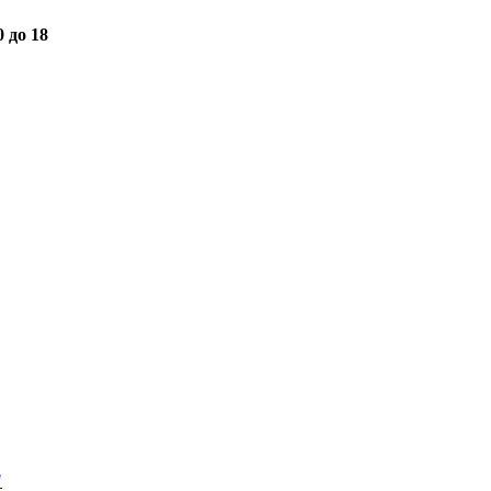
0 до 18
"