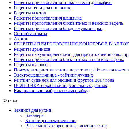
Рецепты приготовления тонкого теста для вафель
Рецепты теста для пончиков
Рецепты мантов
Рецепты приготовления шашлыка
Рецепты приготовления бисквитных и венских вафель
Рецепты приготовления блюд в мультиварке
Способы оплаты
Акции
РЕЦЕПТЫ ПРИГОТОВЛЕНИЯ КОНСЕРВОВ В АВТО
Рецепты драников
Рецепты из кулинарных книг для приготовления блюд п
Рецепты приготовления бисквитных и венских вафель.
Рецепты шашлыка
Почему интернет магазины перестают работать наложен
Электрошашлычница - рейтинг лучших
Рейтинг сушилок для овощей и фруктов 2017 года
ПОЛИТИКА обработки персональных данных
Как правильно выбрать незамерзайку
Каталог
Техника для кухни
Блендеры
Блинницы электрические
Вафельницы и орешницы электрические