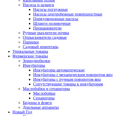
Капельный полив
Насосы и шланги
Насосы погружные
Насосы центробежные поверхностные
Циркуляционные насосы
Шланги поливочные
Проращиватели
Ручные рыхлители почвы
Опрыскиватели садовые
Парники
Садовый инвентарь
Уникальные товары
Фермерские товары
Зернодробилки
Инкубаторы
Инкубаторы автоматические
Инкубаторы с механическим поворотом яиц
Инкубаторы с ручным поворотом яиц
Сопутствующие товары к инкубаторам
Маслобойки и сепараторы
Маслобойки
Сепараторы
Бидоны и фляги
Доильные аппараты
Новый Год