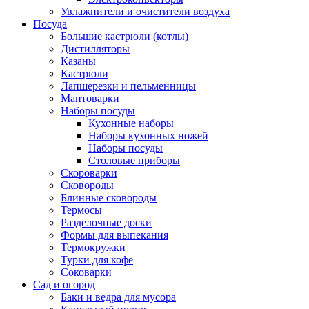
Увлажнители и очистители воздуха
Посуда
Большие кастрюли (котлы)
Дистилляторы
Казаны
Кастрюли
Лапшерезки и пельменницы
Мантоварки
Наборы посуды
Кухонные наборы
Наборы кухонных ножей
Наборы посуды
Столовые приборы
Скороварки
Сковороды
Блинные сковороды
Термосы
Разделочные доски
Формы для выпекания
Термокружки
Турки для кофе
Соковарки
Сад и огород
Баки и ведра для мусора