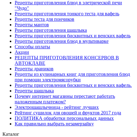
Рецепты приготовления блюд в элетрической печи
"Чудо"
Рецепты приготовления тонкого теста для вафель
Рецепты теста для пончиков
Рецепты мантов
Рецепты приготовления шашлыка
Рецепты приготовления бисквитных и венских вафель
Рецепты приготовления блюд в мультиварке
Способы оплаты
Акции
РЕЦЕПТЫ ПРИГОТОВЛЕНИЯ КОНСЕРВОВ В
АВТОКЛАВЕ
Рецепты драников
Рецепты из кулинарных книг для приготовления блюд
при помощи электромясорубки
Рецепты приготовления бисквитных и венских вафель.
Рецепты шашлыка
Почему интернет магазины перестают работать
наложенным платежом?
Электрошашлычница - рейтинг лучших
Рейтинг сушилок для овощей и фруктов 2017 года
ПОЛИТИКА обработки персональных данных
Как правильно выбрать незамерзайку
Каталог