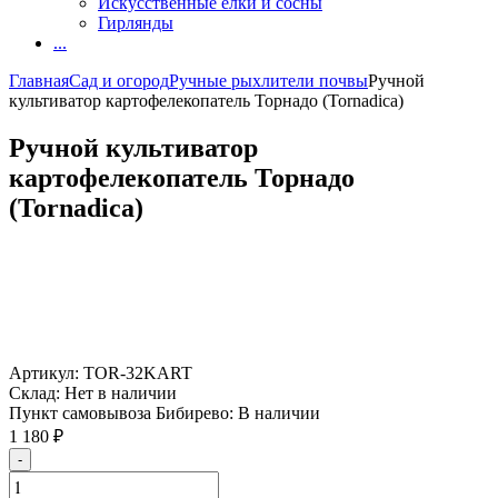
Искусственные елки и сосны
Гирлянды
...
Главная
Сад и огород
Ручные рыхлители почвы
Ручной
культиватор картофелекопатель Торнадо (Tornadica)
Ручной культиватор
картофелекопатель Торнадо
(Tornadica)
Артикул:
TOR-32KART
Склад:
Нет в наличии
Пункт самовывоза Бибирево:
В наличии
1 180
₽
-