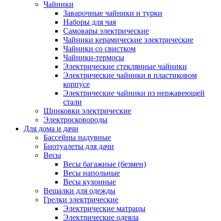
Чайники
Заварочные чайники и турки
Наборы для чая
Самовары электрические
Чайники керамические электрические
Чайники со свистком
Чайники-термосы
Электрические стеклянные чайники
Электрические чайники в пластиковом
корпусе
Электрические чайники из нержавеющей
стали
Шинковки электрические
Электросковороды
Для дома и дачи
Бассейны надувные
Биотуалеты для дачи
Весы
Весы багажные (безмен)
Весы напольные
Весы кухонные
Вешалки для одежды
Грелки электрические
Электрические матрацы
Электрические одеяла