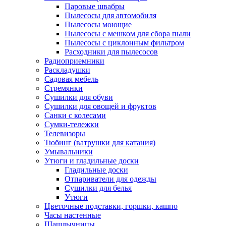
Паровые швабры
Пылесосы для автомобиля
Пылесосы моющие
Пылесосы с мешком для сбора пыли
Пылесосы с циклонным фильтром
Расходники для пылесосов
Радиоприемники
Раскладушки
Садовая мебель
Стремянки
Сушилки для обуви
Сушилки для овощей и фруктов
Санки с колесами
Сумки-тележки
Телевизоры
Тюбинг (ватрушки для катания)
Умывальники
Утюги и гладильные доски
Гладильные доски
Отпариватели для одежды
Сушилки для белья
Утюги
Цветочные подставки, горшки, кашпо
Часы настенные
Шашлычницы