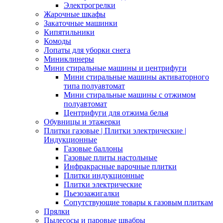
Электрогрелки
Жарочные шкафы
Закаточные машинки
Кипятильники
Комоды
Лопаты для уборки снега
Миниклинеры
Мини стиральные машины и центрифуги
Мини стиральные машины активаторного
типа полуавтомат
Мини стиральные машины с отжимом
полуавтомат
Центрифуги для отжима белья
Обувницы и этажерки
Плитки газовые | Плитки электрические |
Индукционные
Газовые баллоны
Газовые плиты настольные
Инфракрасные варочные плитки
Плитки индукционные
Плитки электрические
Пьезозажигалки
Сопутствующие товары к газовым плиткам
Прялки
Пылесосы и паровые швабры