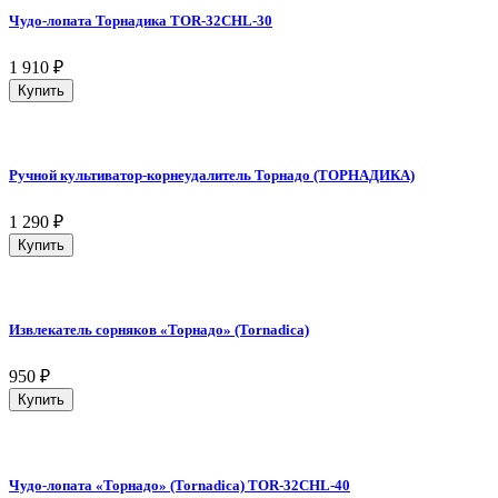
Чудо-лопата Торнадика TOR-32CHL-30
1 910
₽
Купить
Ручной культиватор-корнеудалитель Торнадо (ТОРНАДИКА)
1 290
₽
Купить
Извлекатель сорняков «Торнадо» (Tornadica)
950
₽
Купить
Чудо-лопата «Торнадо» (Tornadica) TOR-32CHL-40