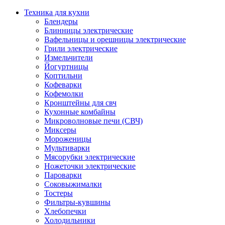
Техника для кухни
Блендеры
Блинницы электрические
Вафельницы и орешницы электрические
Грили электрические
Измельчители
Йогуртницы
Коптильни
Кофеварки
Кофемолки
Кронштейны для свч
Кухонные комбайны
Микроволновые печи (СВЧ)
Миксеры
Мороженицы
Мультиварки
Мясорубки электрические
Ножеточки электрические
Пароварки
Соковыжималки
Тостеры
Фильтры-кувшины
Хлебопечки
Холодильники