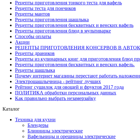
Рецепты приготовления тонкого теста для вафель
Рецепты теста для пончиков
Рецепты мантов
Рецепты приготовления шашлыка
Рецепты приготовления бисквитных и венских вафель
Рецепты приготовления блюд в мультиварке
Способы оплаты
Акции
РЕЦЕПТЫ ПРИГОТОВЛЕНИЯ КОНСЕРВОВ В АВТО
Рецепты драников
Рецепты из кулинарных книг для приготовления блюд п
Рецепты приготовления бисквитных и венских вафель.
Рецепты шашлыка
Почему интернет магазины перестают работать наложен
Электрошашлычница - рейтинг лучших
Рейтинг сушилок для овощей и фруктов 2017 года
ПОЛИТИКА обработки персональных данных
Как правильно выбрать незамерзайку
Каталог
Техника для кухни
Блендеры
Блинницы электрические
Вафельницы и орешницы электрические