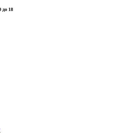
0 до 18
"