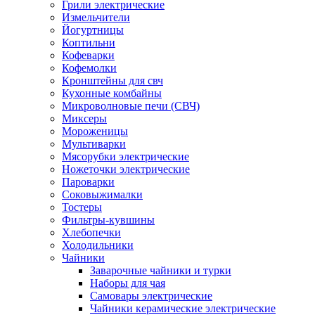
Грили электрические
Измельчители
Йогуртницы
Коптильни
Кофеварки
Кофемолки
Кронштейны для свч
Кухонные комбайны
Микроволновые печи (СВЧ)
Миксеры
Мороженицы
Мультиварки
Мясорубки электрические
Ножеточки электрические
Пароварки
Соковыжималки
Тостеры
Фильтры-кувшины
Хлебопечки
Холодильники
Чайники
Заварочные чайники и турки
Наборы для чая
Самовары электрические
Чайники керамические электрические