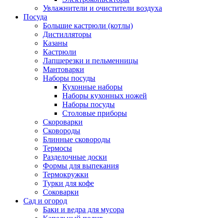
Увлажнители и очистители воздуха
Посуда
Большие кастрюли (котлы)
Дистилляторы
Казаны
Кастрюли
Лапшерезки и пельменницы
Мантоварки
Наборы посуды
Кухонные наборы
Наборы кухонных ножей
Наборы посуды
Столовые приборы
Скороварки
Сковороды
Блинные сковороды
Термосы
Разделочные доски
Формы для выпекания
Термокружки
Турки для кофе
Соковарки
Сад и огород
Баки и ведра для мусора