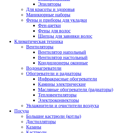
Эпиляторы
Для красоты и здоровья
Маникюрные наборы
Фены и приборы для укладки
Фен-щетки
Фены для волос
Щипцы для завивки волос
Климатическая техника
Вентиляторы
Вентилятор напольный
Вентилятор настольный
Кондиционеры оконные
Водонагреватели
Обогреватели и радиаторы
Инфракрасные обогреватели
Камины электрические
Масляные обогреватели (радиаторы)
Тепловентиляторы
Электроконвекторы
Увлажнители и очистители воздуха
Посуда
Большие кастрюли (котлы)
Дистилляторы
Казаны
Кастрюли