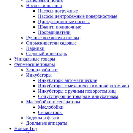
Капельный полив
Насосы и шланги
Насосы погружные
Насосы центробежные поверхностные
Циркуляционные насосы
Шланги поливочные
Проращиватели
Ручные рыхлители почвы
Опрыскиватели садовые
Парники
Садовый инвентарь
Уникальные товары
Фермерские товары
Зернодробилки
Инкубаторы
Инкубаторы автоматические
Инкубаторы с механическим поворотом яиц
Инкубаторы с ручным поворотом яиц
Сопутствующие товары к инкубаторам
Маслобойки и сепараторы
Маслобойки
Сепараторы
Бидоны и фляги
Доильные аппараты
Новый Год