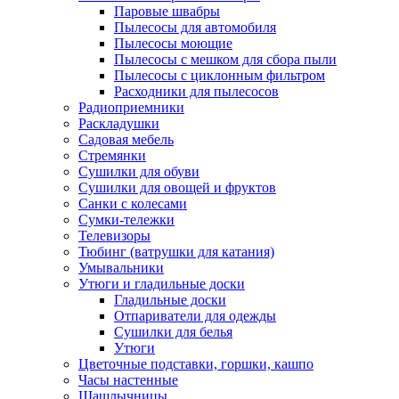
Паровые швабры
Пылесосы для автомобиля
Пылесосы моющие
Пылесосы с мешком для сбора пыли
Пылесосы с циклонным фильтром
Расходники для пылесосов
Радиоприемники
Раскладушки
Садовая мебель
Стремянки
Сушилки для обуви
Сушилки для овощей и фруктов
Санки с колесами
Сумки-тележки
Телевизоры
Тюбинг (ватрушки для катания)
Умывальники
Утюги и гладильные доски
Гладильные доски
Отпариватели для одежды
Сушилки для белья
Утюги
Цветочные подставки, горшки, кашпо
Часы настенные
Шашлычницы