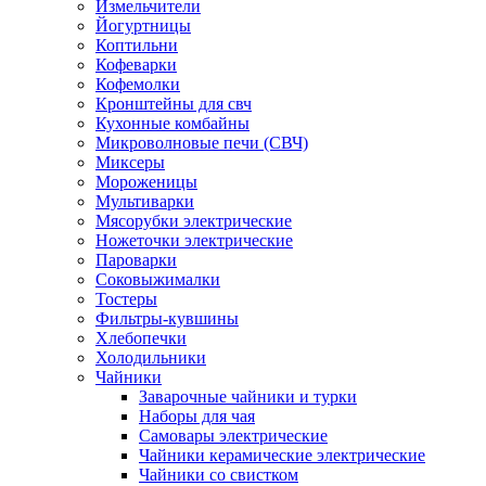
Измельчители
Йогуртницы
Коптильни
Кофеварки
Кофемолки
Кронштейны для свч
Кухонные комбайны
Микроволновые печи (СВЧ)
Миксеры
Мороженицы
Мультиварки
Мясорубки электрические
Ножеточки электрические
Пароварки
Соковыжималки
Тостеры
Фильтры-кувшины
Хлебопечки
Холодильники
Чайники
Заварочные чайники и турки
Наборы для чая
Самовары электрические
Чайники керамические электрические
Чайники со свистком