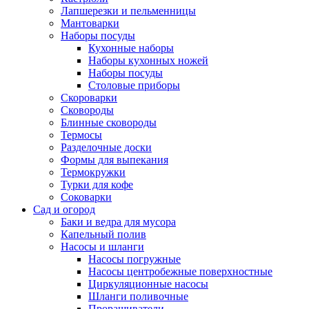
Лапшерезки и пельменницы
Мантоварки
Наборы посуды
Кухонные наборы
Наборы кухонных ножей
Наборы посуды
Столовые приборы
Скороварки
Сковороды
Блинные сковороды
Термосы
Разделочные доски
Формы для выпекания
Термокружки
Турки для кофе
Соковарки
Сад и огород
Баки и ведра для мусора
Капельный полив
Насосы и шланги
Насосы погружные
Насосы центробежные поверхностные
Циркуляционные насосы
Шланги поливочные
Проращиватели