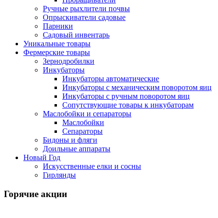
Ручные рыхлители почвы
Опрыскиватели садовые
Парники
Садовый инвентарь
Уникальные товары
Фермерские товары
Зернодробилки
Инкубаторы
Инкубаторы автоматические
Инкубаторы с механическим поворотом яиц
Инкубаторы с ручным поворотом яиц
Сопутствующие товары к инкубаторам
Маслобойки и сепараторы
Маслобойки
Сепараторы
Бидоны и фляги
Доильные аппараты
Новый Год
Искусственные елки и сосны
Гирлянды
Горячие акции