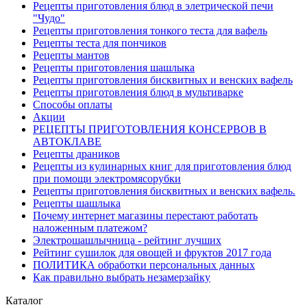
Рецепты приготовления блюд в элетрической печи
"Чудо"
Рецепты приготовления тонкого теста для вафель
Рецепты теста для пончиков
Рецепты мантов
Рецепты приготовления шашлыка
Рецепты приготовления бисквитных и венских вафель
Рецепты приготовления блюд в мультиварке
Способы оплаты
Акции
РЕЦЕПТЫ ПРИГОТОВЛЕНИЯ КОНСЕРВОВ В
АВТОКЛАВЕ
Рецепты драников
Рецепты из кулинарных книг для приготовления блюд
при помощи электромясорубки
Рецепты приготовления бисквитных и венских вафель.
Рецепты шашлыка
Почему интернет магазины перестают работать
наложенным платежом?
Электрошашлычница - рейтинг лучших
Рейтинг сушилок для овощей и фруктов 2017 года
ПОЛИТИКА обработки персональных данных
Как правильно выбрать незамерзайку
Каталог