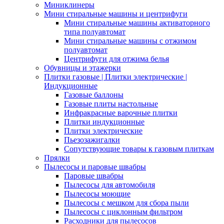
Миниклинеры
Мини стиральные машины и центрифуги
Мини стиральные машины активаторного
типа полуавтомат
Мини стиральные машины с отжимом
полуавтомат
Центрифуги для отжима белья
Обувницы и этажерки
Плитки газовые | Плитки электрические |
Индукционные
Газовые баллоны
Газовые плиты настольные
Инфракрасные варочные плитки
Плитки индукционные
Плитки электрические
Пьезозажигалки
Сопутствующие товары к газовым плиткам
Прялки
Пылесосы и паровые швабры
Паровые швабры
Пылесосы для автомобиля
Пылесосы моющие
Пылесосы с мешком для сбора пыли
Пылесосы с циклонным фильтром
Расходники для пылесосов