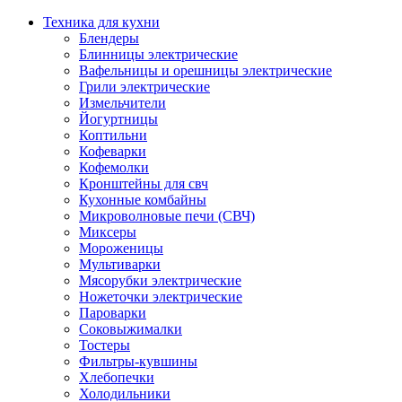
Техника для кухни
Блендеры
Блинницы электрические
Вафельницы и орешницы электрические
Грили электрические
Измельчители
Йогуртницы
Коптильни
Кофеварки
Кофемолки
Кронштейны для свч
Кухонные комбайны
Микроволновые печи (СВЧ)
Миксеры
Мороженицы
Мультиварки
Мясорубки электрические
Ножеточки электрические
Пароварки
Соковыжималки
Тостеры
Фильтры-кувшины
Хлебопечки
Холодильники