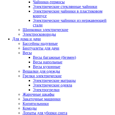
Чайники-термосы
Электрические стеклянные чайники
Электрические чайники в пластиковом
корпусе
Электрические чайники из нержавеющей
стали
Шинковки электрические
Электросковороды
Для дома и дачи
Бассейны надувные
Биотуалеты для дачи
Весы
Весы багажные (безмен)
Весы напольные
Весы кухонные
Вешалки для одежды
Грелки электрические
Электрические матрацы
Электрические одеяла
Электрогрелки
Жарочные шкафы
Закаточные машинки
Кипятильники
Комоды
Лопаты для уборки снега