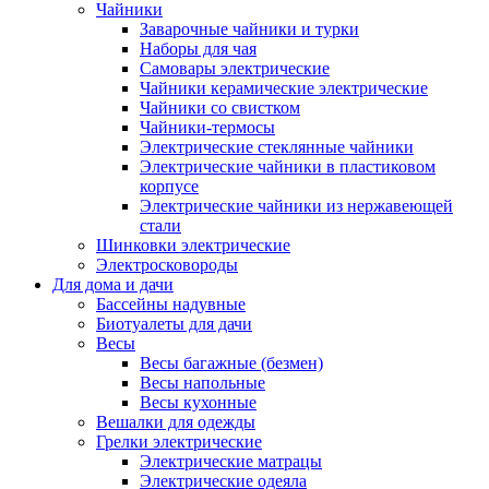
Чайники
Заварочные чайники и турки
Наборы для чая
Самовары электрические
Чайники керамические электрические
Чайники со свистком
Чайники-термосы
Электрические стеклянные чайники
Электрические чайники в пластиковом
корпусе
Электрические чайники из нержавеющей
стали
Шинковки электрические
Электросковороды
Для дома и дачи
Бассейны надувные
Биотуалеты для дачи
Весы
Весы багажные (безмен)
Весы напольные
Весы кухонные
Вешалки для одежды
Грелки электрические
Электрические матрацы
Электрические одеяла