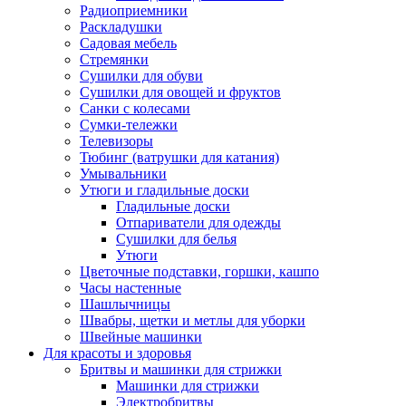
Радиоприемники
Раскладушки
Садовая мебель
Стремянки
Сушилки для обуви
Сушилки для овощей и фруктов
Санки с колесами
Сумки-тележки
Телевизоры
Тюбинг (ватрушки для катания)
Умывальники
Утюги и гладильные доски
Гладильные доски
Отпариватели для одежды
Сушилки для белья
Утюги
Цветочные подставки, горшки, кашпо
Часы настенные
Шашлычницы
Швабры, щетки и метлы для уборки
Швейные машинки
Для красоты и здоровья
Бритвы и машинки для стрижки
Машинки для стрижки
Электробритвы