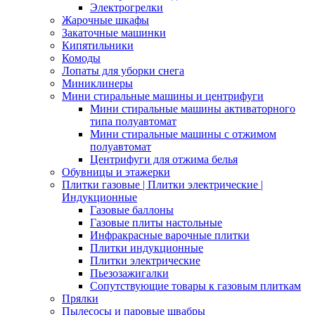
Электрогрелки
Жарочные шкафы
Закаточные машинки
Кипятильники
Комоды
Лопаты для уборки снега
Миниклинеры
Мини стиральные машины и центрифуги
Мини стиральные машины активаторного
типа полуавтомат
Мини стиральные машины с отжимом
полуавтомат
Центрифуги для отжима белья
Обувницы и этажерки
Плитки газовые | Плитки электрические |
Индукционные
Газовые баллоны
Газовые плиты настольные
Инфракрасные варочные плитки
Плитки индукционные
Плитки электрические
Пьезозажигалки
Сопутствующие товары к газовым плиткам
Прялки
Пылесосы и паровые швабры