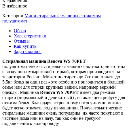
К сравнению
В избранное
Категории:
Мини стиральные машины с отжимом
полуавтомат
Обзор
Характеристики
Отзывы
Как купить
Задать вопрос
Стиральная машина Renova WS-70PET -
полуавтоматическая стиральная машинка активаторного типа
с воздушно-пузырьковой стиркой, которая производится на
территории России. Может постирать до 7кг или отжать до
5,5кг белья за один раз - это особенно пригодиться в большой
семье или для стирки крупных вещей, например верхней
одежды. Машинка
Renova WS-70PET
имеет два режима
стирки (нормальный и деликатный) , и также центрифугу для
отжима белья. Благодаря встроенному насосу-помпе можно
будет легко откачать воду из машинки. Полуавтоматические
стиральные машинки очень популярны, их часто покупают в
частные дома или на дачу, так как они не требуют
подключения к водопроводу.