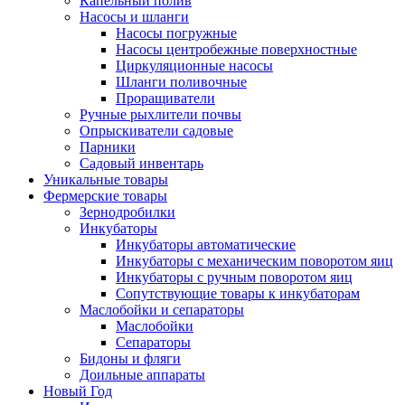
Капельный полив
Насосы и шланги
Насосы погружные
Насосы центробежные поверхностные
Циркуляционные насосы
Шланги поливочные
Проращиватели
Ручные рыхлители почвы
Опрыскиватели садовые
Парники
Садовый инвентарь
Уникальные товары
Фермерские товары
Зернодробилки
Инкубаторы
Инкубаторы автоматические
Инкубаторы с механическим поворотом яиц
Инкубаторы с ручным поворотом яиц
Сопутствующие товары к инкубаторам
Маслобойки и сепараторы
Маслобойки
Сепараторы
Бидоны и фляги
Доильные аппараты
Новый Год