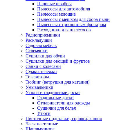
Паровые швабры
Пылесосы для автомобиля
Пылесосы моющие
Пылесосы с мешком для сбора пыли
Пылесосы с циклонным фильтром
Расходники для пылесосов
Радиоприемники
Раскладушки
Садовая мебель
Стремянки
Сушилки для обуви
Сушилки для овощей и фруктов
Санки с колесами
Сумки-тележки
Телевизоры
Тюбинг (ватрушки для катания)
Умывальники
Утюги и гладильные доски
Гладильные доски
Отпариватели для одежды
Сушилки для белья
Утюги
Цветочные подставки, горшки, кашпо
Часы настенные
Шашлычницы