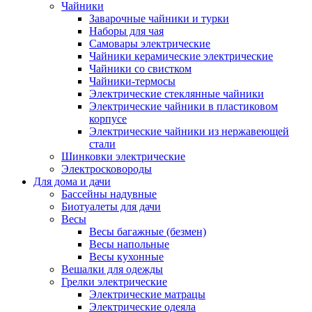
Чайники
Заварочные чайники и турки
Наборы для чая
Самовары электрические
Чайники керамические электрические
Чайники со свистком
Чайники-термосы
Электрические стеклянные чайники
Электрические чайники в пластиковом
корпусе
Электрические чайники из нержавеющей
стали
Шинковки электрические
Электросковороды
Для дома и дачи
Бассейны надувные
Биотуалеты для дачи
Весы
Весы багажные (безмен)
Весы напольные
Весы кухонные
Вешалки для одежды
Грелки электрические
Электрические матрацы
Электрические одеяла