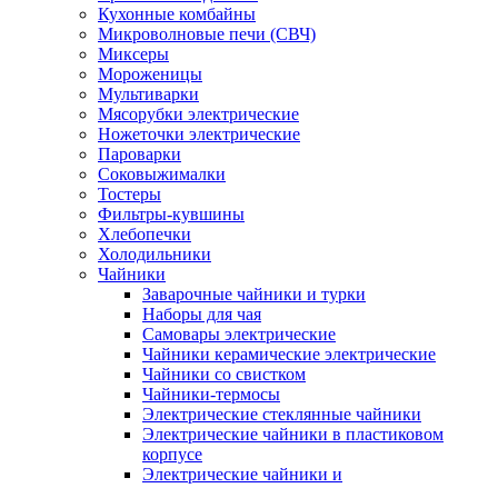
Кухонные комбайны
Микроволновые печи (СВЧ)
Миксеры
Мороженицы
Мультиварки
Мясорубки электрические
Ножеточки электрические
Пароварки
Соковыжималки
Тостеры
Фильтры-кувшины
Хлебопечки
Холодильники
Чайники
Заварочные чайники и турки
Наборы для чая
Самовары электрические
Чайники керамические электрические
Чайники со свистком
Чайники-термосы
Электрические стеклянные чайники
Электрические чайники в пластиковом
корпусе
Электрические чайники и