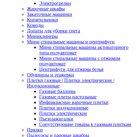
Электрогрелки
Жарочные шкафы
Закаточные машинки
Кипятильники
Комоды
Лопаты для уборки снега
Миниклинеры
Мини стиральные машины и центрифуги
Мини стиральные машины активаторного
типа полуавтомат
Мини стиральные машины с отжимом
полуавтомат
Центрифуги для отжима белья
Обувницы и этажерки
Плитки газовые | Плитки электрические |
Индукционные
Газовые баллоны
Газовые плиты настольные
Инфракрасные варочные плитки
Плитки индукционные
Плитки электрические
Пьезозажигалки
Сопутствующие товары к газовым плиткам
Прялки
Пылесосы и паровые швабры