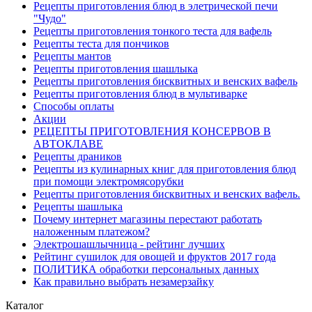
Рецепты приготовления блюд в элетрической печи
"Чудо"
Рецепты приготовления тонкого теста для вафель
Рецепты теста для пончиков
Рецепты мантов
Рецепты приготовления шашлыка
Рецепты приготовления бисквитных и венских вафель
Рецепты приготовления блюд в мультиварке
Способы оплаты
Акции
РЕЦЕПТЫ ПРИГОТОВЛЕНИЯ КОНСЕРВОВ В
АВТОКЛАВЕ
Рецепты драников
Рецепты из кулинарных книг для приготовления блюд
при помощи электромясорубки
Рецепты приготовления бисквитных и венских вафель.
Рецепты шашлыка
Почему интернет магазины перестают работать
наложенным платежом?
Электрошашлычница - рейтинг лучших
Рейтинг сушилок для овощей и фруктов 2017 года
ПОЛИТИКА обработки персональных данных
Как правильно выбрать незамерзайку
Каталог