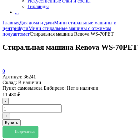
Искусственные елки и сосны
Гирлянды
...
Главная
Для дома и дачи
Мини стиральные машины и
центрифуги
Мини стиральные машины с отжимом
полуавтомат
Стиральная машина Renova WS-70РЕТ
Стиральная машина Renova WS-70РЕТ
0
Артикул:
36241
Склад:
В наличии
Пункт самовывоза Бибирево:
Нет в наличии
11 480
₽
-
+
Купить
Поделиться