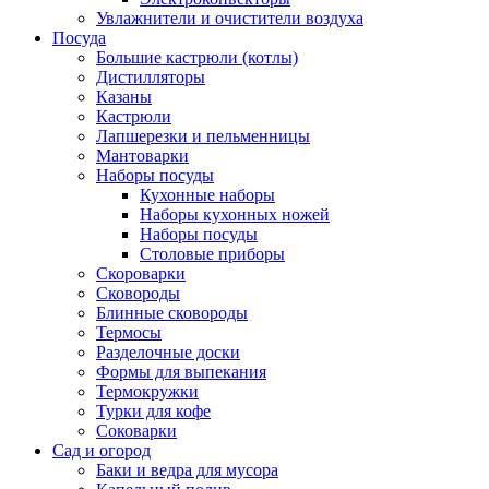
Увлажнители и очистители воздуха
Посуда
Большие кастрюли (котлы)
Дистилляторы
Казаны
Кастрюли
Лапшерезки и пельменницы
Мантоварки
Наборы посуды
Кухонные наборы
Наборы кухонных ножей
Наборы посуды
Столовые приборы
Скороварки
Сковороды
Блинные сковороды
Термосы
Разделочные доски
Формы для выпекания
Термокружки
Турки для кофе
Соковарки
Сад и огород
Баки и ведра для мусора