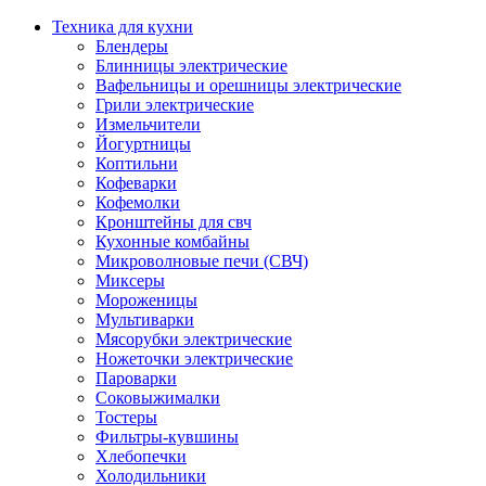
Техника для кухни
Блендеры
Блинницы электрические
Вафельницы и орешницы электрические
Грили электрические
Измельчители
Йогуртницы
Коптильни
Кофеварки
Кофемолки
Кронштейны для свч
Кухонные комбайны
Микроволновые печи (СВЧ)
Миксеры
Мороженицы
Мультиварки
Мясорубки электрические
Ножеточки электрические
Пароварки
Соковыжималки
Тостеры
Фильтры-кувшины
Хлебопечки
Холодильники