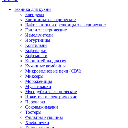
Техника для кухни
Блендеры
Блинницы электрические
Вафельницы и орешницы электрические
Грили электрические
Измельчители
Йогуртницы
Коптильни
Кофеварки
Кофемолки
Кронштейны для свч
Кухонные комбайны
Микроволновые печи (СВЧ)
Миксеры
Мороженицы
Мультиварки
Мясорубки электрические
Ножеточки электрические
Пароварки
Соковыжималки
Тостеры
Фильтры-кувшины
Хлебопечки
Холодильники