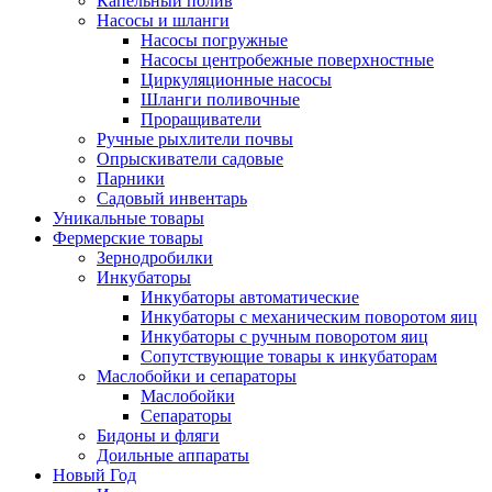
Капельный полив
Насосы и шланги
Насосы погружные
Насосы центробежные поверхностные
Циркуляционные насосы
Шланги поливочные
Проращиватели
Ручные рыхлители почвы
Опрыскиватели садовые
Парники
Садовый инвентарь
Уникальные товары
Фермерские товары
Зернодробилки
Инкубаторы
Инкубаторы автоматические
Инкубаторы с механическим поворотом яиц
Инкубаторы с ручным поворотом яиц
Сопутствующие товары к инкубаторам
Маслобойки и сепараторы
Маслобойки
Сепараторы
Бидоны и фляги
Доильные аппараты
Новый Год