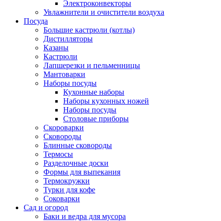
Электроконвекторы
Увлажнители и очистители воздуха
Посуда
Большие кастрюли (котлы)
Дистилляторы
Казаны
Кастрюли
Лапшерезки и пельменницы
Мантоварки
Наборы посуды
Кухонные наборы
Наборы кухонных ножей
Наборы посуды
Столовые приборы
Скороварки
Сковороды
Блинные сковороды
Термосы
Разделочные доски
Формы для выпекания
Термокружки
Турки для кофе
Соковарки
Сад и огород
Баки и ведра для мусора