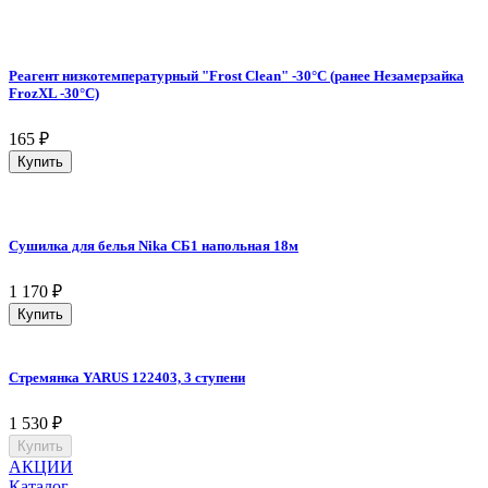
Реагент низкотемпературный "Frost Clean" -30°C (ранее Незамерзайка
FrozXL -30°C)
165
₽
Купить
Сушилка для белья Nika СБ1 напольная 18м
1 170
₽
Купить
Стремянка YARUS 122403, 3 ступени
1 530
₽
Купить
АКЦИИ
Каталог