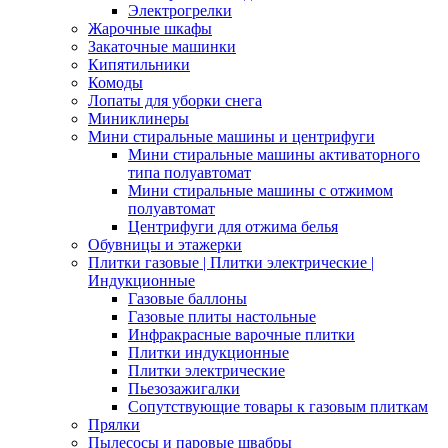
Электрогрелки
Жарочные шкафы
Закаточные машинки
Кипятильники
Комоды
Лопаты для уборки снега
Миниклинеры
Мини стиральные машины и центрифуги
Мини стиральные машины активаторного
типа полуавтомат
Мини стиральные машины с отжимом
полуавтомат
Центрифуги для отжима белья
Обувницы и этажерки
Плитки газовые | Плитки электрические |
Индукционные
Газовые баллоны
Газовые плиты настольные
Инфракрасные варочные плитки
Плитки индукционные
Плитки электрические
Пьезозажигалки
Сопутствующие товары к газовым плиткам
Прялки
Пылесосы и паровые швабры