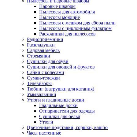
Пылесосы и паровые швабры
Паровые швабры
Пылесосы для автомобиля
Пылесосы моющие
Пылесосы с мешком для сбора пыли
Пылесосы с циклонным фильтром
Расходники для пылесосов
Радиоприемники
Раскладушки
Садовая мебель
Стремянки
Сушилки для обуви
Сушилки для овощей и фруктов
Санки с колесами
Сумки-тележки
Телевизоры
Тюбинг (ватрушки для катания)
Умывальники
Утюги и гладильные доски
Гладильные доски
Отпариватели для одежды
Сушилки для белья
Утюги
Цветочные подставки, горшки, кашпо
Часы настенные