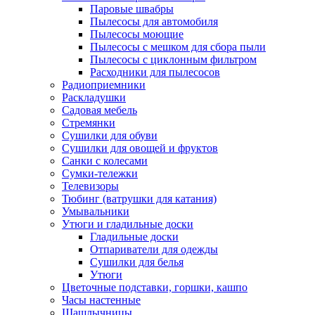
Паровые швабры
Пылесосы для автомобиля
Пылесосы моющие
Пылесосы с мешком для сбора пыли
Пылесосы с циклонным фильтром
Расходники для пылесосов
Радиоприемники
Раскладушки
Садовая мебель
Стремянки
Сушилки для обуви
Сушилки для овощей и фруктов
Санки с колесами
Сумки-тележки
Телевизоры
Тюбинг (ватрушки для катания)
Умывальники
Утюги и гладильные доски
Гладильные доски
Отпариватели для одежды
Сушилки для белья
Утюги
Цветочные подставки, горшки, кашпо
Часы настенные
Шашлычницы