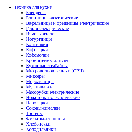
Техника для кухни
Блендеры
Блинницы электрические
Вафельницы и орешницы электрические
Грили электрические
Измельчители
Йогуртницы
Коптильни
Кофеварки
Кофемолки
Кронштейны для свч
Кухонные комбайны
Микроволновые печи (СВЧ)
Миксеры
Мороженицы
Мультиварки
Мясорубки электрические
Ножеточки электрические
Пароварки
Соковыжималки
Тостеры
Фильтры-кувшины
Хлебопечки
Холодильники