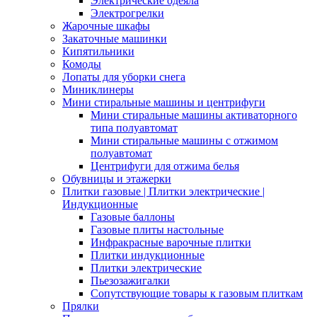
Электрические одеяла
Электрогрелки
Жарочные шкафы
Закаточные машинки
Кипятильники
Комоды
Лопаты для уборки снега
Миниклинеры
Мини стиральные машины и центрифуги
Мини стиральные машины активаторного
типа полуавтомат
Мини стиральные машины с отжимом
полуавтомат
Центрифуги для отжима белья
Обувницы и этажерки
Плитки газовые | Плитки электрические |
Индукционные
Газовые баллоны
Газовые плиты настольные
Инфракрасные варочные плитки
Плитки индукционные
Плитки электрические
Пьезозажигалки
Сопутствующие товары к газовым плиткам
Прялки