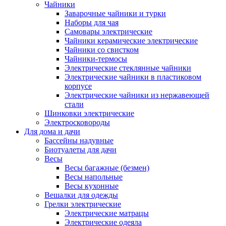
Чайники
Заварочные чайники и турки
Наборы для чая
Самовары электрические
Чайники керамические электрические
Чайники со свистком
Чайники-термосы
Электрические стеклянные чайники
Электрические чайники в пластиковом
корпусе
Электрические чайники из нержавеющей
стали
Шинковки электрические
Электросковороды
Для дома и дачи
Бассейны надувные
Биотуалеты для дачи
Весы
Весы багажные (безмен)
Весы напольные
Весы кухонные
Вешалки для одежды
Грелки электрические
Электрические матрацы
Электрические одеяла