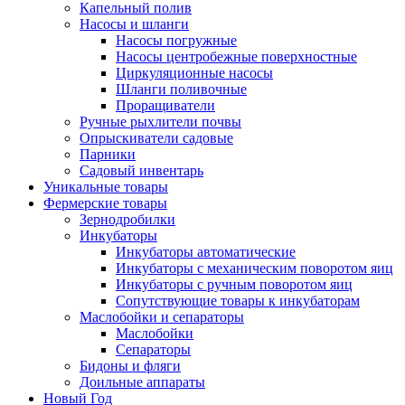
Капельный полив
Насосы и шланги
Насосы погружные
Насосы центробежные поверхностные
Циркуляционные насосы
Шланги поливочные
Проращиватели
Ручные рыхлители почвы
Опрыскиватели садовые
Парники
Садовый инвентарь
Уникальные товары
Фермерские товары
Зернодробилки
Инкубаторы
Инкубаторы автоматические
Инкубаторы с механическим поворотом яиц
Инкубаторы с ручным поворотом яиц
Сопутствующие товары к инкубаторам
Маслобойки и сепараторы
Маслобойки
Сепараторы
Бидоны и фляги
Доильные аппараты
Новый Год