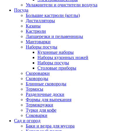
Увлажнители и очистители воздуха
Посуда
Большие кастрюли (котлы)
Дистилляторы
Казаны
Кастрюли
Лапшерезки и пельменницы
Мантоварки
Наборы посуды
Кухонные наборы
Наборы кухонных ножей
Наборы посуды
Столовые приборы
Скороварки
Сковороды
Блинные сковороды
Термосы
Разделочные доски
Формы для выпекания
Термокружки
Турки для кофе
Соковарки
Сад и огород
Баки и ведра для мусора