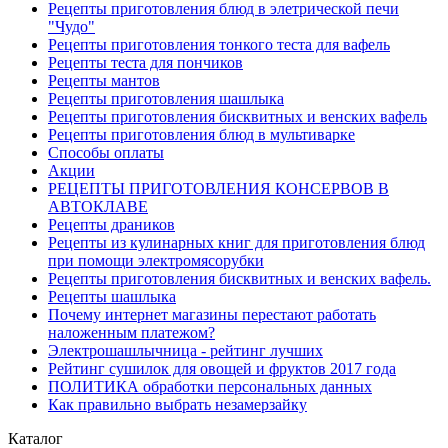
Рецепты приготовления блюд в элетрической печи
"Чудо"
Рецепты приготовления тонкого теста для вафель
Рецепты теста для пончиков
Рецепты мантов
Рецепты приготовления шашлыка
Рецепты приготовления бисквитных и венских вафель
Рецепты приготовления блюд в мультиварке
Способы оплаты
Акции
РЕЦЕПТЫ ПРИГОТОВЛЕНИЯ КОНСЕРВОВ В
АВТОКЛАВЕ
Рецепты драников
Рецепты из кулинарных книг для приготовления блюд
при помощи электромясорубки
Рецепты приготовления бисквитных и венских вафель.
Рецепты шашлыка
Почему интернет магазины перестают работать
наложенным платежом?
Электрошашлычница - рейтинг лучших
Рейтинг сушилок для овощей и фруктов 2017 года
ПОЛИТИКА обработки персональных данных
Как правильно выбрать незамерзайку
Каталог