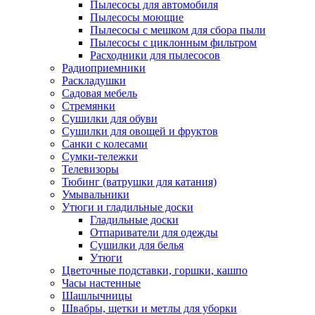
Пылесосы для автомобиля
Пылесосы моющие
Пылесосы с мешком для сбора пыли
Пылесосы с циклонным фильтром
Расходники для пылесосов
Радиоприемники
Раскладушки
Садовая мебель
Стремянки
Сушилки для обуви
Сушилки для овощей и фруктов
Санки с колесами
Сумки-тележки
Телевизоры
Тюбинг (ватрушки для катания)
Умывальники
Утюги и гладильные доски
Гладильные доски
Отпариватели для одежды
Сушилки для белья
Утюги
Цветочные подставки, горшки, кашпо
Часы настенные
Шашлычницы
Швабры, щетки и метлы для уборки