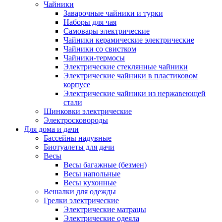
Чайники
Заварочные чайники и турки
Наборы для чая
Самовары электрические
Чайники керамические электрические
Чайники со свистком
Чайники-термосы
Электрические стеклянные чайники
Электрические чайники в пластиковом
корпусе
Электрические чайники из нержавеющей
стали
Шинковки электрические
Электросковороды
Для дома и дачи
Бассейны надувные
Биотуалеты для дачи
Весы
Весы багажные (безмен)
Весы напольные
Весы кухонные
Вешалки для одежды
Грелки электрические
Электрические матрацы
Электрические одеяла