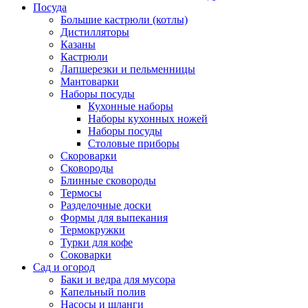
Посуда
Большие кастрюли (котлы)
Дистилляторы
Казаны
Кастрюли
Лапшерезки и пельменницы
Мантоварки
Наборы посуды
Кухонные наборы
Наборы кухонных ножей
Наборы посуды
Столовые приборы
Скороварки
Сковороды
Блинные сковороды
Термосы
Разделочные доски
Формы для выпекания
Термокружки
Турки для кофе
Соковарки
Сад и огород
Баки и ведра для мусора
Капельный полив
Насосы и шланги