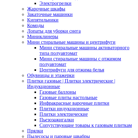
Электрогрелки
Жарочные шкафы
Закаточные машинки
Кипятильники
Комоды
Лопаты для уборки снега
Миниклинеры
Мини стиральные машины и центрифуги
Мини стиральные машины активаторного
типа полуавтомат
Мини стиральные машины с отжимом
полуавтомат
Центрифуги для отжима белья
Обувницы и этажерки
Плитки газовые | Плитки электрические |
Индукционные
Газовые баллоны
Газовые плиты настольные
Инфракрасные варочные плитки
Плитки индукционные
Плитки электрические
Пьезозажигалки
Сопутствующие товары к газовым плиткам
Прялки
Пылесосы и паровые швабры