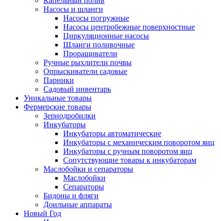
Капельный полив
Насосы и шланги
Насосы погружные
Насосы центробежные поверхностные
Циркуляционные насосы
Шланги поливочные
Проращиватели
Ручные рыхлители почвы
Опрыскиватели садовые
Парники
Садовый инвентарь
Уникальные товары
Фермерские товары
Зернодробилки
Инкубаторы
Инкубаторы автоматические
Инкубаторы с механическим поворотом яиц
Инкубаторы с ручным поворотом яиц
Сопутствующие товары к инкубаторам
Маслобойки и сепараторы
Маслобойки
Сепараторы
Бидоны и фляги
Доильные аппараты
Новый Год