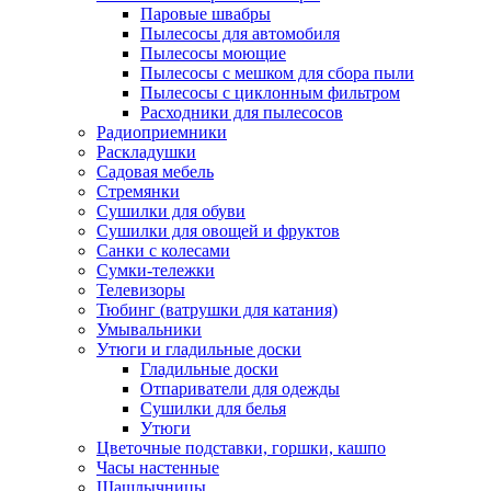
Паровые швабры
Пылесосы для автомобиля
Пылесосы моющие
Пылесосы с мешком для сбора пыли
Пылесосы с циклонным фильтром
Расходники для пылесосов
Радиоприемники
Раскладушки
Садовая мебель
Стремянки
Сушилки для обуви
Сушилки для овощей и фруктов
Санки с колесами
Сумки-тележки
Телевизоры
Тюбинг (ватрушки для катания)
Умывальники
Утюги и гладильные доски
Гладильные доски
Отпариватели для одежды
Сушилки для белья
Утюги
Цветочные подставки, горшки, кашпо
Часы настенные
Шашлычницы