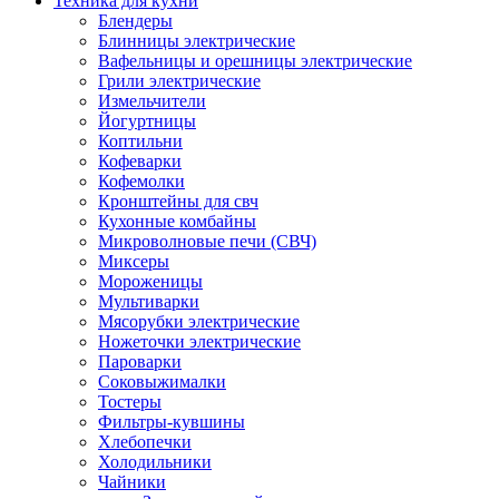
Техника для кухни
Блендеры
Блинницы электрические
Вафельницы и орешницы электрические
Грили электрические
Измельчители
Йогуртницы
Коптильни
Кофеварки
Кофемолки
Кронштейны для свч
Кухонные комбайны
Микроволновые печи (СВЧ)
Миксеры
Мороженицы
Мультиварки
Мясорубки электрические
Ножеточки электрические
Пароварки
Соковыжималки
Тостеры
Фильтры-кувшины
Хлебопечки
Холодильники
Чайники