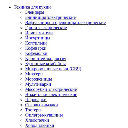
Техника для кухни
Блендеры
Блинницы электрические
Вафельницы и орешницы электрические
Грили электрические
Измельчители
Йогуртницы
Коптильни
Кофеварки
Кофемолки
Кронштейны для свч
Кухонные комбайны
Микроволновые печи (СВЧ)
Миксеры
Мороженицы
Мультиварки
Мясорубки электрические
Ножеточки электрические
Пароварки
Соковыжималки
Тостеры
Фильтры-кувшины
Хлебопечки
Холодильники