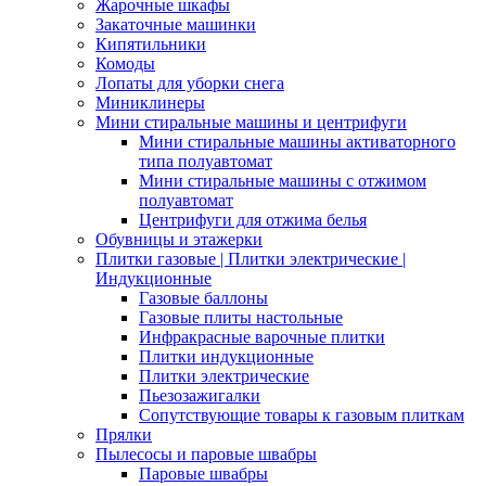
Жарочные шкафы
Закаточные машинки
Кипятильники
Комоды
Лопаты для уборки снега
Миниклинеры
Мини стиральные машины и центрифуги
Мини стиральные машины активаторного
типа полуавтомат
Мини стиральные машины с отжимом
полуавтомат
Центрифуги для отжима белья
Обувницы и этажерки
Плитки газовые | Плитки электрические |
Индукционные
Газовые баллоны
Газовые плиты настольные
Инфракрасные варочные плитки
Плитки индукционные
Плитки электрические
Пьезозажигалки
Сопутствующие товары к газовым плиткам
Прялки
Пылесосы и паровые швабры
Паровые швабры