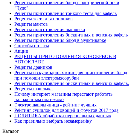
Рецепты приготовления блюд в элетрической печи
"Чудо"
Рецепты приготовления тонкого теста для вафель
Рецепты теста для пончиков
Рецепты мантов
Рецепты приготовления шашлыка
Рецепты приготовления бисквитных и венских вафель
Рецепты приготовления блюд в мультиварке
Способы оплаты
Акции
РЕЦЕПТЫ ПРИГОТОВЛЕНИЯ КОНСЕРВОВ В
АВТОКЛАВЕ
Рецепты драников
Рецепты из кулинарных книг для приготовления блюд
при помощи электромясорубки
Рецепты приготовления бисквитных и венских вафель.
Рецепты шашлыка
Почему интернет магазины перестают работать
наложенным платежом?
Электрошашлычница - рейтинг лучших
Рейтинг сушилок для овощей и фруктов 2017 года
ПОЛИТИКА обработки персональных данных
Как правильно выбрать незамерзайку
Каталог