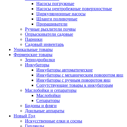
Насосы погружные
Насосы центробежные поверхностные
Циркуляционные насосы
Шланги поливочные
Проращиватели
Ручные рыхлители почвы
Опрыскиватели садовые
Парники
Садовый инвентарь
Уникальные товары
Фермерские товары
Зернодробилки
Инкубаторы
Инкубаторы автоматические
Инкубаторы с механическим поворотом яиц
Инкубаторы с ручным поворотом яиц
Сопутствующие товары к инкубаторам
Маслобойки и сепараторы
Маслобойки
Сепараторы
Бидоны и фляги
Доильные аппараты
Новый Год
Искусственные елки и сосны
Гирлянды