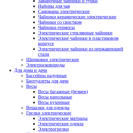
Заварочные чайники и турки
Наборы для чая
Самовары электрические
Чайники керамические электрические
Чайники со свистком
Чайники-термосы
Электрические стеклянные чайники
Электрические чайники в пластиковом
корпусе
Электрические чайники из нержавеющей
стали
Шинковки электрические
Электросковороды
Для дома и дачи
Бассейны надувные
Биотуалеты для дачи
Весы
Весы багажные (безмен)
Весы напольные
Весы кухонные
Вешалки для одежды
Грелки электрические
Электрические матрацы
Электрические одеяла
Электрогрелки