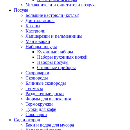
Увлажнители и очистители воздуха
Посуда
Большие кастрюли (котлы)
Дистилляторы
Казаны
Кастрюли
Лапшерезки и пельменницы
Мантоварки
Наборы посуды
Кухонные наборы
Наборы кухонных ножей
Наборы посуды
Столовые приборы
Скороварки
Сковороды
Блинные сковороды
Термосы
Разделочные доски
Формы для выпекания
Термокружки
Турки для кофе
Соковарки
Сад и огород
Баки и ведра для мусора