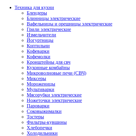
Техника для кухни
Блендеры
Блинницы электрические
Вафельницы и орешницы электрические
Грили электрические
Измельчители
Йогуртницы
Коптильни
Кофеварки
Кофемолки
Кронштейны для свч
Кухонные комбайны
Микроволновые печи (СВЧ)
Миксеры
Мороженицы
Мультиварки
Мясорубки электрические
Ножеточки электрические
Пароварки
Соковыжималки
Тостеры
Фильтры-кувшины
Хлебопечки
Холодильники