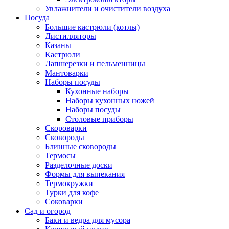
Увлажнители и очистители воздуха
Посуда
Большие кастрюли (котлы)
Дистилляторы
Казаны
Кастрюли
Лапшерезки и пельменницы
Мантоварки
Наборы посуды
Кухонные наборы
Наборы кухонных ножей
Наборы посуды
Столовые приборы
Скороварки
Сковороды
Блинные сковороды
Термосы
Разделочные доски
Формы для выпекания
Термокружки
Турки для кофе
Соковарки
Сад и огород
Баки и ведра для мусора