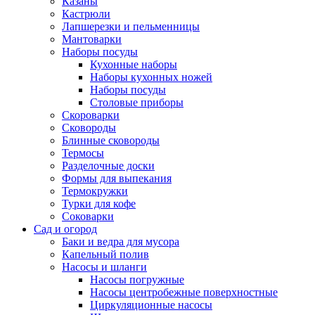
Казаны
Кастрюли
Лапшерезки и пельменницы
Мантоварки
Наборы посуды
Кухонные наборы
Наборы кухонных ножей
Наборы посуды
Столовые приборы
Скороварки
Сковороды
Блинные сковороды
Термосы
Разделочные доски
Формы для выпекания
Термокружки
Турки для кофе
Соковарки
Сад и огород
Баки и ведра для мусора
Капельный полив
Насосы и шланги
Насосы погружные
Насосы центробежные поверхностные
Циркуляционные насосы