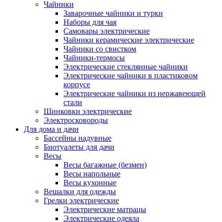
Чайники
Заварочные чайники и турки
Наборы для чая
Самовары электрические
Чайники керамические электрические
Чайники со свистком
Чайники-термосы
Электрические стеклянные чайники
Электрические чайники в пластиковом
корпусе
Электрические чайники из нержавеющей
стали
Шинковки электрические
Электросковороды
Для дома и дачи
Бассейны надувные
Биотуалеты для дачи
Весы
Весы багажные (безмен)
Весы напольные
Весы кухонные
Вешалки для одежды
Грелки электрические
Электрические матрацы
Электрические одеяла