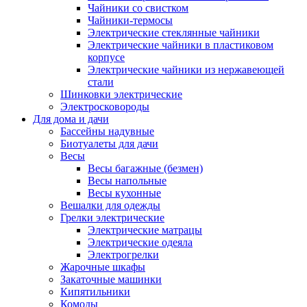
Чайники со свистком
Чайники-термосы
Электрические стеклянные чайники
Электрические чайники в пластиковом
корпусе
Электрические чайники из нержавеющей
стали
Шинковки электрические
Электросковороды
Для дома и дачи
Бассейны надувные
Биотуалеты для дачи
Весы
Весы багажные (безмен)
Весы напольные
Весы кухонные
Вешалки для одежды
Грелки электрические
Электрические матрацы
Электрические одеяла
Электрогрелки
Жарочные шкафы
Закаточные машинки
Кипятильники
Комоды