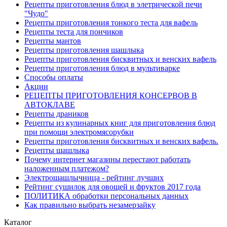
Рецепты приготовления блюд в элетрической печи
"Чудо"
Рецепты приготовления тонкого теста для вафель
Рецепты теста для пончиков
Рецепты мантов
Рецепты приготовления шашлыка
Рецепты приготовления бисквитных и венских вафель
Рецепты приготовления блюд в мультиварке
Способы оплаты
Акции
РЕЦЕПТЫ ПРИГОТОВЛЕНИЯ КОНСЕРВОВ В
АВТОКЛАВЕ
Рецепты драников
Рецепты из кулинарных книг для приготовления блюд
при помощи электромясорубки
Рецепты приготовления бисквитных и венских вафель.
Рецепты шашлыка
Почему интернет магазины перестают работать
наложенным платежом?
Электрошашлычница - рейтинг лучших
Рейтинг сушилок для овощей и фруктов 2017 года
ПОЛИТИКА обработки персональных данных
Как правильно выбрать незамерзайку
Каталог