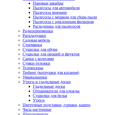
Паровые швабры
Пылесосы для автомобиля
Пылесосы моющие
Пылесосы с мешком для сбора пыли
Пылесосы с циклонным фильтром
Расходники для пылесосов
Радиоприемники
Раскладушки
Садовая мебель
Стремянки
Сушилки для обуви
Сушилки для овощей и фруктов
Санки с колесами
Сумки-тележки
Телевизоры
Тюбинг (ватрушки для катания)
Умывальники
Утюги и гладильные доски
Гладильные доски
Отпариватели для одежды
Сушилки для белья
Утюги
Цветочные подставки, горшки, кашпо
Часы настенные
Шашлычницы