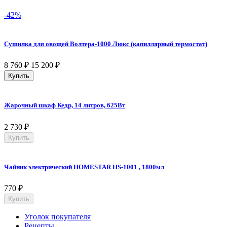
-42%
Сушилка для овощей Волтера-1000 Люкс (капиллярный термостат)
8 760
₽
15 200
₽
Купить
Жарочный шкаф Кедр, 14 литров, 625Вт
2 730
₽
Купить
Чайник электрический HOMESTAR HS-1001 , 1800мл
770
₽
Купить
Уголок покупателя
Рецепты