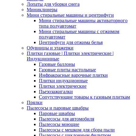
Лопаты для уборки снега
Миниклинеры
Мини стиральные машины и центрифуги
Мини стиральные машины активаторного
типа полуавтомат
Мини стиральные машины с отжимом
полуавтомат
Центрифуги для отжима белья
Обувницы и этажерки
Плитки газовые | Плитки электрические |
Индукционные
Газовые баллоны
Газовые плиты настольные
Инфракрасные варочные плитки
Плитки индукционные
Плитки электрические
Пьезозажигалки
Сопутствующие товары к газовым плиткам
Прялки
Пылесосы и паровые швабры
Паровые швабры
Пылесосы для автомобиля
Пылесосы моющие
Пылесосы с мешком для сбора пыли
Пылесосы с циклонным фильтром