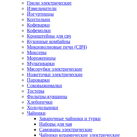
Грили электрические
Измельчители
Йогуртницы
Коптильни
Кофеварки
Кофемолки
Кронштейны для свч
Кухонные комбайны
Микроволновые печи (СВЧ)
Миксеры
Мороженицы
Мультиварки
Мясорубки электрические
Ножеточки электрические
Пароварки
Соковыжималки
Тостеры
Фильтры-кувшины
Хлебопечки
Холодильники
Чайники
Заварочные чайники и турки
Наборы для чая
Самовары электрические
Чайники керамические электрические