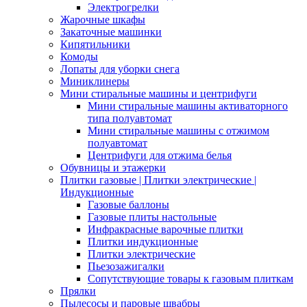
Электрогрелки
Жарочные шкафы
Закаточные машинки
Кипятильники
Комоды
Лопаты для уборки снега
Миниклинеры
Мини стиральные машины и центрифуги
Мини стиральные машины активаторного
типа полуавтомат
Мини стиральные машины с отжимом
полуавтомат
Центрифуги для отжима белья
Обувницы и этажерки
Плитки газовые | Плитки электрические |
Индукционные
Газовые баллоны
Газовые плиты настольные
Инфракрасные варочные плитки
Плитки индукционные
Плитки электрические
Пьезозажигалки
Сопутствующие товары к газовым плиткам
Прялки
Пылесосы и паровые швабры