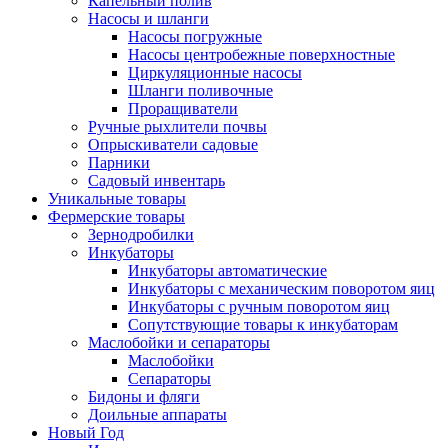
Капельный полив
Насосы и шланги
Насосы погружные
Насосы центробежные поверхностные
Циркуляционные насосы
Шланги поливочные
Проращиватели
Ручные рыхлители почвы
Опрыскиватели садовые
Парники
Садовый инвентарь
Уникальные товары
Фермерские товары
Зернодробилки
Инкубаторы
Инкубаторы автоматические
Инкубаторы с механическим поворотом яиц
Инкубаторы с ручным поворотом яиц
Сопутствующие товары к инкубаторам
Маслобойки и сепараторы
Маслобойки
Сепараторы
Бидоны и фляги
Доильные аппараты
Новый Год