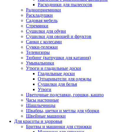
Расходники для пылесосов
Радиоприемники
Раскладушки
Садовая мебель
Стремянки
Сушилки для обуви
Сушилки для овощей и фруктов
Санки с колесами
Сумки-тележки
Телевизоры
Тюбинг (ватрушки для катания)
Умывальники
Утюги и гладильные доски
Гладильные доски
Отпариватели для одежды
Сушилки для белья
Утюги
Цветочные подставки, горшки, кашпо
Часы настенные
Шашлычницы
Швабры, щетки и метлы для уборки
Швейные машинки
Для красоты и здоровья
Бритвы и машинки для стрижки
Машинки для стрижки