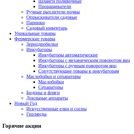
Шланги поливочные
Проращиватели
Ручные рыхлители почвы
Опрыскиватели садовые
Парники
Садовый инвентарь
Уникальные товары
Фермерские товары
Зернодробилки
Инкубаторы
Инкубаторы автоматические
Инкубаторы с механическим поворотом яиц
Инкубаторы с ручным поворотом яиц
Сопутствующие товары к инкубаторам
Маслобойки и сепараторы
Маслобойки
Сепараторы
Бидоны и фляги
Доильные аппараты
Новый Год
Искусственные елки и сосны
Гирлянды
Горячие акции