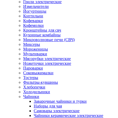
Грили электрические
Измельчители
Йогуртницы
Коптильни
Кофеварки
Кофемолки
Кронштейны для свч
Кухонные комбайны
Микроволновые печи (СВЧ)
Миксеры
Мороженицы
Мультиварки
Мясорубки электрические
Ножеточки электрические
Пароварки
Соковыжималки
Тостеры
Фильтры-кувшины
Хлебопечки
Холодильники
Чайники
Заварочные чайники и турки
Наборы для чая
Самовары электрические
Чайники керамические электрические