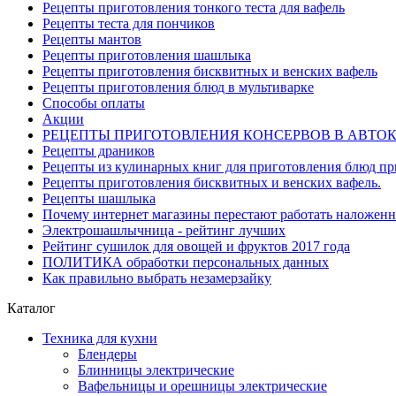
Рецепты приготовления тонкого теста для вафель
Рецепты теста для пончиков
Рецепты мантов
Рецепты приготовления шашлыка
Рецепты приготовления бисквитных и венских вафель
Рецепты приготовления блюд в мультиварке
Способы оплаты
Акции
РЕЦЕПТЫ ПРИГОТОВЛЕНИЯ КОНСЕРВОВ В АВТО
Рецепты драников
Рецепты из кулинарных книг для приготовления блюд п
Рецепты приготовления бисквитных и венских вафель.
Рецепты шашлыка
Почему интернет магазины перестают работать наложен
Электрошашлычница - рейтинг лучших
Рейтинг сушилок для овощей и фруктов 2017 года
ПОЛИТИКА обработки персональных данных
Как правильно выбрать незамерзайку
Каталог
Техника для кухни
Блендеры
Блинницы электрические
Вафельницы и орешницы электрические