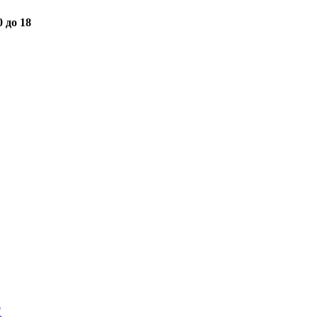
0 до 18
"