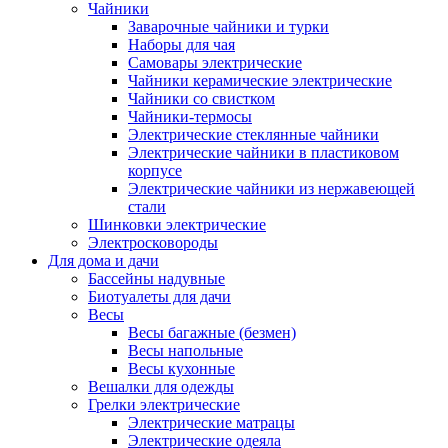
Чайники
Заварочные чайники и турки
Наборы для чая
Самовары электрические
Чайники керамические электрические
Чайники со свистком
Чайники-термосы
Электрические стеклянные чайники
Электрические чайники в пластиковом
корпусе
Электрические чайники из нержавеющей
стали
Шинковки электрические
Электросковороды
Для дома и дачи
Бассейны надувные
Биотуалеты для дачи
Весы
Весы багажные (безмен)
Весы напольные
Весы кухонные
Вешалки для одежды
Грелки электрические
Электрические матрацы
Электрические одеяла