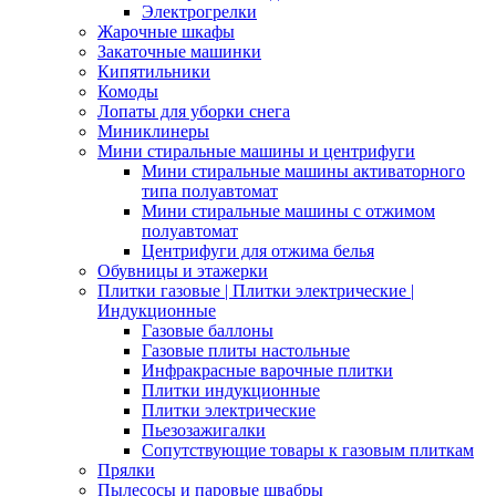
Электрогрелки
Жарочные шкафы
Закаточные машинки
Кипятильники
Комоды
Лопаты для уборки снега
Миниклинеры
Мини стиральные машины и центрифуги
Мини стиральные машины активаторного
типа полуавтомат
Мини стиральные машины с отжимом
полуавтомат
Центрифуги для отжима белья
Обувницы и этажерки
Плитки газовые | Плитки электрические |
Индукционные
Газовые баллоны
Газовые плиты настольные
Инфракрасные варочные плитки
Плитки индукционные
Плитки электрические
Пьезозажигалки
Сопутствующие товары к газовым плиткам
Прялки
Пылесосы и паровые швабры