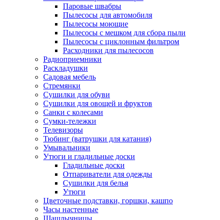
Паровые швабры
Пылесосы для автомобиля
Пылесосы моющие
Пылесосы с мешком для сбора пыли
Пылесосы с циклонным фильтром
Расходники для пылесосов
Радиоприемники
Раскладушки
Садовая мебель
Стремянки
Сушилки для обуви
Сушилки для овощей и фруктов
Санки с колесами
Сумки-тележки
Телевизоры
Тюбинг (ватрушки для катания)
Умывальники
Утюги и гладильные доски
Гладильные доски
Отпариватели для одежды
Сушилки для белья
Утюги
Цветочные подставки, горшки, кашпо
Часы настенные
Шашлычницы