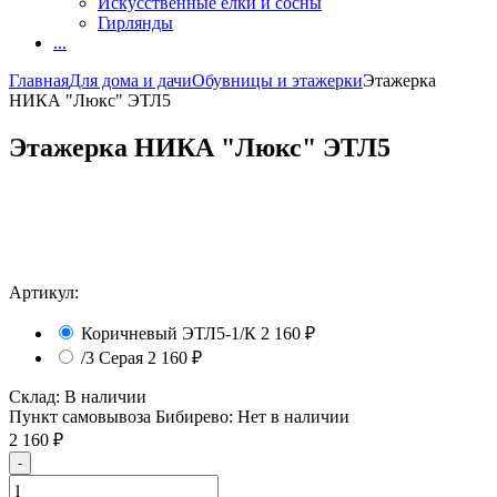
Искусственные елки и сосны
Гирлянды
...
Главная
Для дома и дачи
Обувницы и этажерки
Этажерка
НИКА "Люкс" ЭТЛ5
Этажерка НИКА "Люкс" ЭТЛ5
Артикул:
Коричневый ЭТЛ5-1/К
2 160
₽
/3 Серая
2 160
₽
Склад:
В наличии
Пункт самовывоза Бибирево:
Нет в наличии
2 160
₽
-