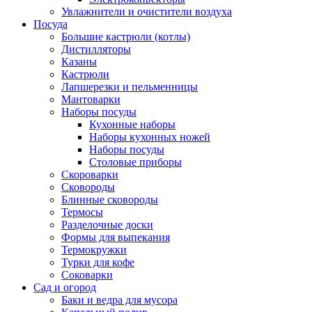
Увлажнители и очистители воздуха
Посуда
Большие кастрюли (котлы)
Дистилляторы
Казаны
Кастрюли
Лапшерезки и пельменницы
Мантоварки
Наборы посуды
Кухонные наборы
Наборы кухонных ножей
Наборы посуды
Столовые приборы
Скороварки
Сковороды
Блинные сковороды
Термосы
Разделочные доски
Формы для выпекания
Термокружки
Турки для кофе
Соковарки
Сад и огород
Баки и ведра для мусора