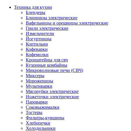
Техника для кухни
Блендеры
Блинницы электрические
Вафельницы и орешницы электрические
Грили электрические
Измельчители
Йогуртницы
Коптильни
Кофеварки
Кофемолки
Кронштейны для свч
Кухонные комбайны
Микроволновые печи (СВЧ)
Миксеры
Мороженицы
Мультиварки
Мясорубки электрические
Ножеточки электрические
Пароварки
Соковыжималки
Тостеры
Фильтры-кувшины
Хлебопечки
Холодильники