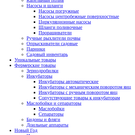
Капельный полив
Насосы и шланги
Насосы погружные
Насосы центробежные поверхностные
Циркуляционные насосы
Шланги поливочные
Проращиватели
Ручные рыхлители почвы
Опрыскиватели садовые
Парники
Садовый инвентарь
Уникальные товары
Фермерские товары
Зернодробилки
Инкубаторы
Инкубаторы автоматические
Инкубаторы с механическим поворотом яиц
Инкубаторы с ручным поворотом яиц
Сопутствующие товары к инкубаторам
Маслобойки и сепараторы
Маслобойки
Сепараторы
Бидоны и фляги
Доильные аппараты
Новый Год