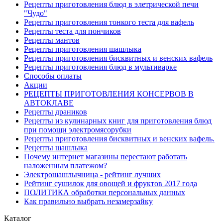
Рецепты приготовления блюд в элетрической печи
"Чудо"
Рецепты приготовления тонкого теста для вафель
Рецепты теста для пончиков
Рецепты мантов
Рецепты приготовления шашлыка
Рецепты приготовления бисквитных и венских вафель
Рецепты приготовления блюд в мультиварке
Способы оплаты
Акции
РЕЦЕПТЫ ПРИГОТОВЛЕНИЯ КОНСЕРВОВ В
АВТОКЛАВЕ
Рецепты драников
Рецепты из кулинарных книг для приготовления блюд
при помощи электромясорубки
Рецепты приготовления бисквитных и венских вафель.
Рецепты шашлыка
Почему интернет магазины перестают работать
наложенным платежом?
Электрошашлычница - рейтинг лучших
Рейтинг сушилок для овощей и фруктов 2017 года
ПОЛИТИКА обработки персональных данных
Как правильно выбрать незамерзайку
Каталог