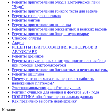
Рецепты приготовления блюд в элетрической печи
"Чудо"
Рецепты приготовления тонкого теста для вафель
Рецепты теста для пончиков
Рецепты мантов
Рецепты приготовления шашлыка
Рецепты приготовления бисквитных и венских вафель
Рецепты приготовления блюд в мультиварке
Способы оплаты
Акции
РЕЦЕПТЫ ПРИГОТОВЛЕНИЯ КОНСЕРВОВ В
АВТОКЛАВЕ
Рецепты драников
Рецепты из кулинарных книг для приготовления блюд
при помощи электромясорубки
Рецепты приготовления бисквитных и венских вафель.
Рецепты шашлыка
Почему интернет магазины перестают работать
наложенным платежом?
Электрошашлычница - рейтинг лучших
Рейтинг сушилок для овощей и фруктов 2017 года
ПОЛИТИКА обработки персональных данных
Как правильно выбрать незамерзайку
Каталог