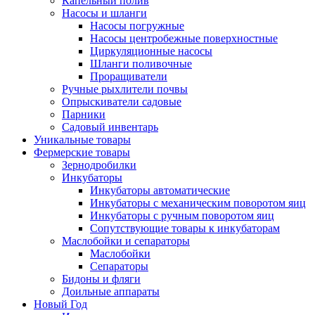
Капельный полив
Насосы и шланги
Насосы погружные
Насосы центробежные поверхностные
Циркуляционные насосы
Шланги поливочные
Проращиватели
Ручные рыхлители почвы
Опрыскиватели садовые
Парники
Садовый инвентарь
Уникальные товары
Фермерские товары
Зернодробилки
Инкубаторы
Инкубаторы автоматические
Инкубаторы с механическим поворотом яиц
Инкубаторы с ручным поворотом яиц
Сопутствующие товары к инкубаторам
Маслобойки и сепараторы
Маслобойки
Сепараторы
Бидоны и фляги
Доильные аппараты
Новый Год