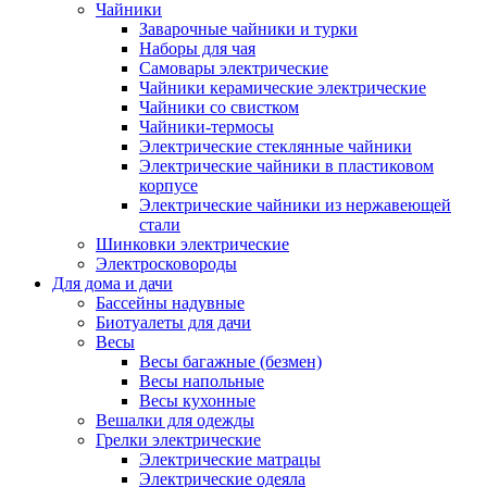
Чайники
Заварочные чайники и турки
Наборы для чая
Самовары электрические
Чайники керамические электрические
Чайники со свистком
Чайники-термосы
Электрические стеклянные чайники
Электрические чайники в пластиковом
корпусе
Электрические чайники из нержавеющей
стали
Шинковки электрические
Электросковороды
Для дома и дачи
Бассейны надувные
Биотуалеты для дачи
Весы
Весы багажные (безмен)
Весы напольные
Весы кухонные
Вешалки для одежды
Грелки электрические
Электрические матрацы
Электрические одеяла