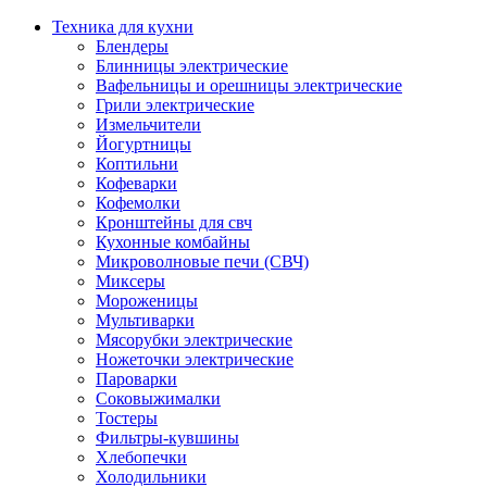
Техника для кухни
Блендеры
Блинницы электрические
Вафельницы и орешницы электрические
Грили электрические
Измельчители
Йогуртницы
Коптильни
Кофеварки
Кофемолки
Кронштейны для свч
Кухонные комбайны
Микроволновые печи (СВЧ)
Миксеры
Мороженицы
Мультиварки
Мясорубки электрические
Ножеточки электрические
Пароварки
Соковыжималки
Тостеры
Фильтры-кувшины
Хлебопечки
Холодильники