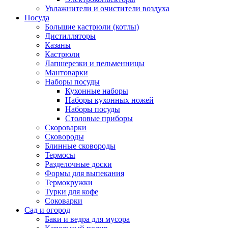
Увлажнители и очистители воздуха
Посуда
Большие кастрюли (котлы)
Дистилляторы
Казаны
Кастрюли
Лапшерезки и пельменницы
Мантоварки
Наборы посуды
Кухонные наборы
Наборы кухонных ножей
Наборы посуды
Столовые приборы
Скороварки
Сковороды
Блинные сковороды
Термосы
Разделочные доски
Формы для выпекания
Термокружки
Турки для кофе
Соковарки
Сад и огород
Баки и ведра для мусора