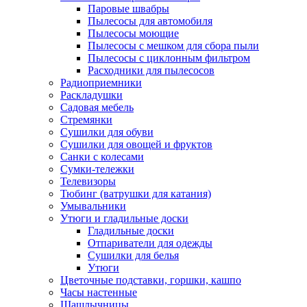
Паровые швабры
Пылесосы для автомобиля
Пылесосы моющие
Пылесосы с мешком для сбора пыли
Пылесосы с циклонным фильтром
Расходники для пылесосов
Радиоприемники
Раскладушки
Садовая мебель
Стремянки
Сушилки для обуви
Сушилки для овощей и фруктов
Санки с колесами
Сумки-тележки
Телевизоры
Тюбинг (ватрушки для катания)
Умывальники
Утюги и гладильные доски
Гладильные доски
Отпариватели для одежды
Сушилки для белья
Утюги
Цветочные подставки, горшки, кашпо
Часы настенные
Шашлычницы