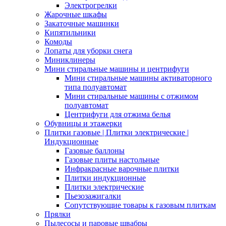
Электрогрелки
Жарочные шкафы
Закаточные машинки
Кипятильники
Комоды
Лопаты для уборки снега
Миниклинеры
Мини стиральные машины и центрифуги
Мини стиральные машины активаторного
типа полуавтомат
Мини стиральные машины с отжимом
полуавтомат
Центрифуги для отжима белья
Обувницы и этажерки
Плитки газовые | Плитки электрические |
Индукционные
Газовые баллоны
Газовые плиты настольные
Инфракрасные варочные плитки
Плитки индукционные
Плитки электрические
Пьезозажигалки
Сопутствующие товары к газовым плиткам
Прялки
Пылесосы и паровые швабры