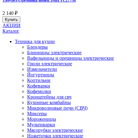
Табурет-стремянка Конёк ЗМИ ТС277М
2 140
₽
Купить
АКЦИИ
Каталог
Техника для кухни
Блендеры
Блинницы электрические
Вафельницы и орешницы электрические
Грили электрические
Измельчители
Йогуртницы
Коптильни
Кофеварки
Кофемолки
Кронштейны для свч
Кухонные комбайны
Микроволновые печи (СВЧ)
Миксеры
Мороженицы
Мультиварки
Мясорубки электрические
Ножеточки электрические