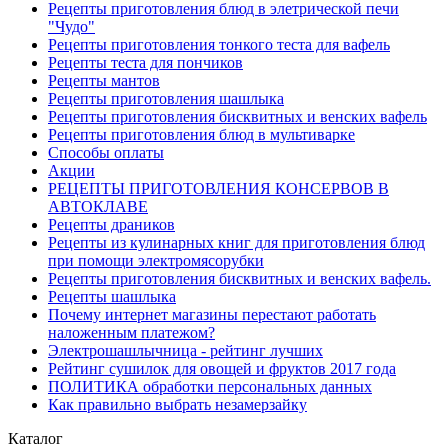
Рецепты приготовления блюд в элетрической печи
"Чудо"
Рецепты приготовления тонкого теста для вафель
Рецепты теста для пончиков
Рецепты мантов
Рецепты приготовления шашлыка
Рецепты приготовления бисквитных и венских вафель
Рецепты приготовления блюд в мультиварке
Способы оплаты
Акции
РЕЦЕПТЫ ПРИГОТОВЛЕНИЯ КОНСЕРВОВ В
АВТОКЛАВЕ
Рецепты драников
Рецепты из кулинарных книг для приготовления блюд
при помощи электромясорубки
Рецепты приготовления бисквитных и венских вафель.
Рецепты шашлыка
Почему интернет магазины перестают работать
наложенным платежом?
Электрошашлычница - рейтинг лучших
Рейтинг сушилок для овощей и фруктов 2017 года
ПОЛИТИКА обработки персональных данных
Как правильно выбрать незамерзайку
Каталог