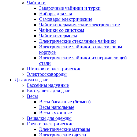
Чайники
Заварочные чайники и турки
Наборы для чая
Самовары электрические
Чайники керамические электрические
Чайники со свистком
Чайники-термосы
Электрические стеклянные чайники
Электрические чайники в пластиковом
корпусе
Электрические чайники из нержавеющей
стали
Шинковки электрические
Электросковороды
Для дома и дачи
Бассейны надувные
Биотуалеты для дачи
Весы
Весы багажные (безмен)
Весы напольные
Весы кухонные
Вешалки для одежды
Грелки электрические
Электрические матрацы
Электрические одеяла