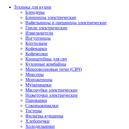
Техника для кухни
Блендеры
Блинницы электрические
Вафельницы и орешницы электрические
Грили электрические
Измельчители
Йогуртницы
Коптильни
Кофеварки
Кофемолки
Кронштейны для свч
Кухонные комбайны
Микроволновые печи (СВЧ)
Миксеры
Мороженицы
Мультиварки
Мясорубки электрические
Ножеточки электрические
Пароварки
Соковыжималки
Тостеры
Фильтры-кувшины
Хлебопечки
Холодильники