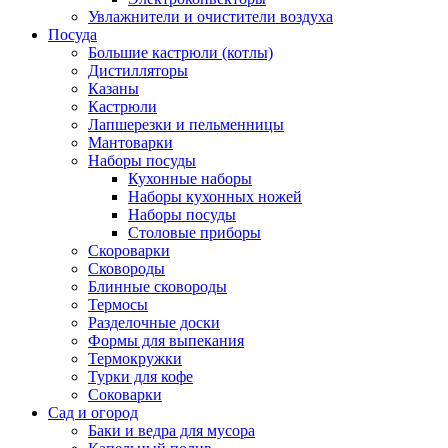
Увлажнители и очистители воздуха
Посуда
Большие кастрюли (котлы)
Дистилляторы
Казаны
Кастрюли
Лапшерезки и пельменницы
Мантоварки
Наборы посуды
Кухонные наборы
Наборы кухонных ножей
Наборы посуды
Столовые приборы
Скороварки
Сковороды
Блинные сковороды
Термосы
Разделочные доски
Формы для выпекания
Термокружки
Турки для кофе
Соковарки
Сад и огород
Баки и ведра для мусора