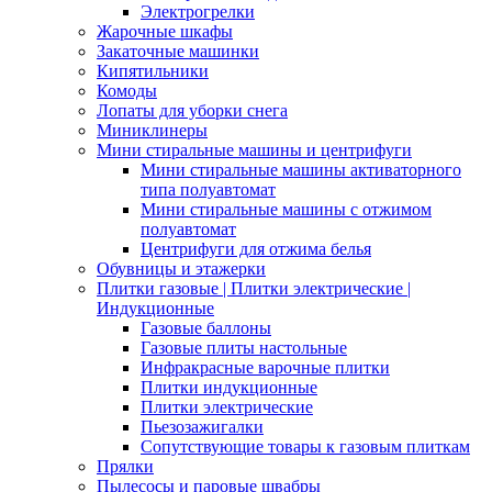
Электрогрелки
Жарочные шкафы
Закаточные машинки
Кипятильники
Комоды
Лопаты для уборки снега
Миниклинеры
Мини стиральные машины и центрифуги
Мини стиральные машины активаторного
типа полуавтомат
Мини стиральные машины с отжимом
полуавтомат
Центрифуги для отжима белья
Обувницы и этажерки
Плитки газовые | Плитки электрические |
Индукционные
Газовые баллоны
Газовые плиты настольные
Инфракрасные варочные плитки
Плитки индукционные
Плитки электрические
Пьезозажигалки
Сопутствующие товары к газовым плиткам
Прялки
Пылесосы и паровые швабры