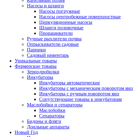
Капельный полив
Насосы и шланги
Насосы погружные
Насосы центробежные поверхностные
Циркуляционные насосы
Шланги поливочные
Проращиватели
Ручные рыхлители почвы
Опрыскиватели садовые
Парники
Садовый инвентарь
Уникальные товары
Фермерские товары
Зернодробилки
Инкубаторы
Инкубаторы автоматические
Инкубаторы с механическим поворотом яиц
Инкубаторы с ручным поворотом яиц
Сопутствующие товары к инкубаторам
Маслобойки и сепараторы
Маслобойки
Сепараторы
Бидоны и фляги
Доильные аппараты
Новый Год