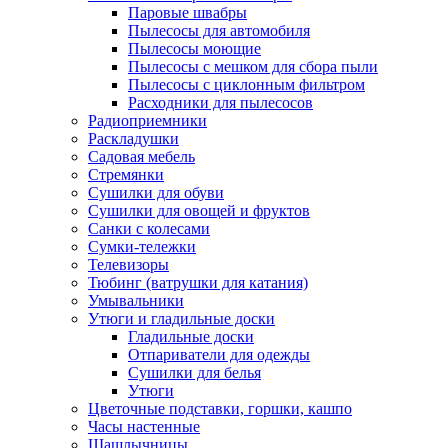
Паровые швабры
Пылесосы для автомобиля
Пылесосы моющие
Пылесосы с мешком для сбора пыли
Пылесосы с циклонным фильтром
Расходники для пылесосов
Радиоприемники
Раскладушки
Садовая мебель
Стремянки
Сушилки для обуви
Сушилки для овощей и фруктов
Санки с колесами
Сумки-тележки
Телевизоры
Тюбинг (ватрушки для катания)
Умывальники
Утюги и гладильные доски
Гладильные доски
Отпариватели для одежды
Сушилки для белья
Утюги
Цветочные подставки, горшки, кашпо
Часы настенные
Шашлычницы