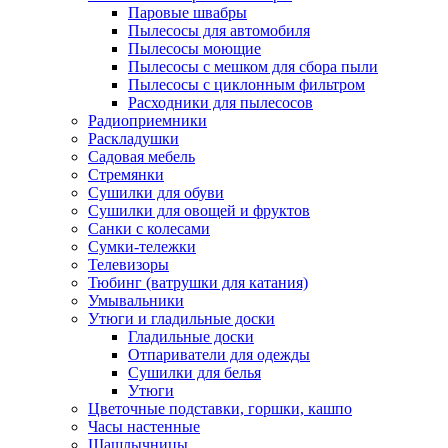
Паровые швабры
Пылесосы для автомобиля
Пылесосы моющие
Пылесосы с мешком для сбора пыли
Пылесосы с циклонным фильтром
Расходники для пылесосов
Радиоприемники
Раскладушки
Садовая мебель
Стремянки
Сушилки для обуви
Сушилки для овощей и фруктов
Санки с колесами
Сумки-тележки
Телевизоры
Тюбинг (ватрушки для катания)
Умывальники
Утюги и гладильные доски
Гладильные доски
Отпариватели для одежды
Сушилки для белья
Утюги
Цветочные подставки, горшки, кашпо
Часы настенные
Шашлычницы