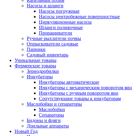
Капельный полив
Насосы и шланги
Насосы погружные
Насосы центробежные поверхностные
Циркуляционные насосы
Шланги поливочные
Проращиватели
Ручные рыхлители почвы
Опрыскиватели садовые
Парники
Садовый инвентарь
Уникальные товары
Фермерские товары
Зернодробилки
Инкубаторы
Инкубаторы автоматические
Инкубаторы с механическим поворотом яиц
Инкубаторы с ручным поворотом яиц
Сопутствующие товары к инкубаторам
Маслобойки и сепараторы
Маслобойки
Сепараторы
Бидоны и фляги
Доильные аппараты
Новый Год