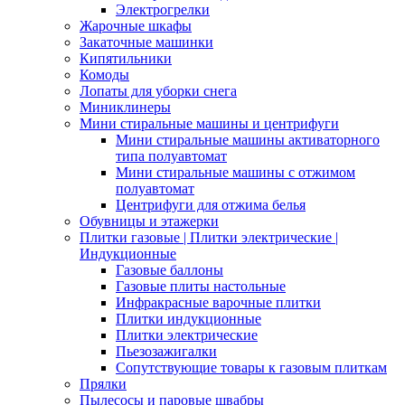
Электрогрелки
Жарочные шкафы
Закаточные машинки
Кипятильники
Комоды
Лопаты для уборки снега
Миниклинеры
Мини стиральные машины и центрифуги
Мини стиральные машины активаторного
типа полуавтомат
Мини стиральные машины с отжимом
полуавтомат
Центрифуги для отжима белья
Обувницы и этажерки
Плитки газовые | Плитки электрические |
Индукционные
Газовые баллоны
Газовые плиты настольные
Инфракрасные варочные плитки
Плитки индукционные
Плитки электрические
Пьезозажигалки
Сопутствующие товары к газовым плиткам
Прялки
Пылесосы и паровые швабры