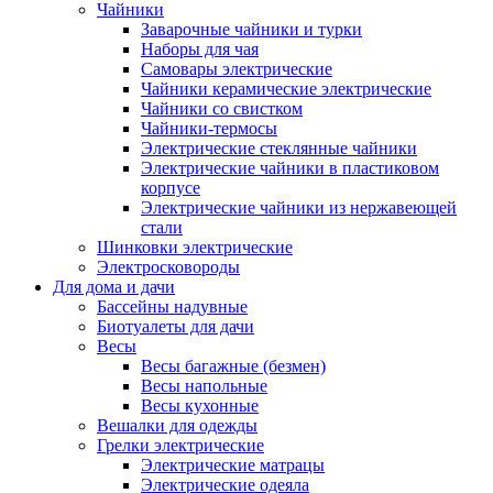
Чайники
Заварочные чайники и турки
Наборы для чая
Самовары электрические
Чайники керамические электрические
Чайники со свистком
Чайники-термосы
Электрические стеклянные чайники
Электрические чайники в пластиковом
корпусе
Электрические чайники из нержавеющей
стали
Шинковки электрические
Электросковороды
Для дома и дачи
Бассейны надувные
Биотуалеты для дачи
Весы
Весы багажные (безмен)
Весы напольные
Весы кухонные
Вешалки для одежды
Грелки электрические
Электрические матрацы
Электрические одеяла