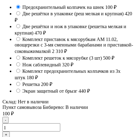
Предохранительный колпачек на шнек
100
₽
Две решётки в упаковке (реш мелкая и крупная)
420
₽
Две решётки и нож в упаковке (решетка мелкая и
крупная)
470
₽
Комплект приставок к мясорубкам АМ 11.02,
овощерезки с 3-мя сменными барабанами и приставкой-
соковыжималкой
2 310
₽
Комплект решеток к мясорубке (3 шт)
500
₽
Нож саблевидный
320
₽
Комплект предохранительных колпачков из 3х
штук
180
₽
Решетка
200
₽
Экран защитный от брызг
440
₽
Склад:
Нет в наличии
Пункт самовывоза Бибирево:
В наличии
100
₽
-
+