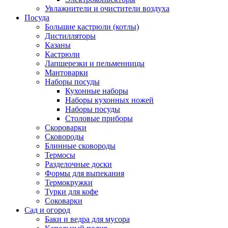
Увлажнители и очистители воздуха
Посуда
Большие кастрюли (котлы)
Дистилляторы
Казаны
Кастрюли
Лапшерезки и пельменницы
Мантоварки
Наборы посуды
Кухонные наборы
Наборы кухонных ножей
Наборы посуды
Столовые приборы
Скороварки
Сковороды
Блинные сковороды
Термосы
Разделочные доски
Формы для выпекания
Термокружки
Турки для кофе
Соковарки
Сад и огород
Баки и ведра для мусора