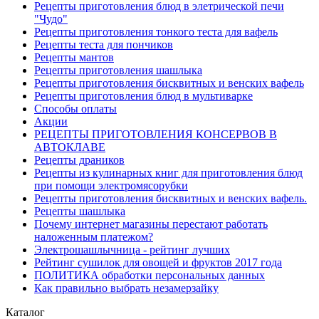
Рецепты приготовления блюд в элетрической печи
"Чудо"
Рецепты приготовления тонкого теста для вафель
Рецепты теста для пончиков
Рецепты мантов
Рецепты приготовления шашлыка
Рецепты приготовления бисквитных и венских вафель
Рецепты приготовления блюд в мультиварке
Способы оплаты
Акции
РЕЦЕПТЫ ПРИГОТОВЛЕНИЯ КОНСЕРВОВ В
АВТОКЛАВЕ
Рецепты драников
Рецепты из кулинарных книг для приготовления блюд
при помощи электромясорубки
Рецепты приготовления бисквитных и венских вафель.
Рецепты шашлыка
Почему интернет магазины перестают работать
наложенным платежом?
Электрошашлычница - рейтинг лучших
Рейтинг сушилок для овощей и фруктов 2017 года
ПОЛИТИКА обработки персональных данных
Как правильно выбрать незамерзайку
Каталог