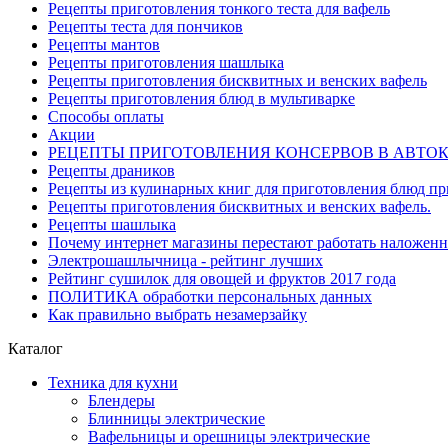
Рецепты приготовления тонкого теста для вафель
Рецепты теста для пончиков
Рецепты мантов
Рецепты приготовления шашлыка
Рецепты приготовления бисквитных и венских вафель
Рецепты приготовления блюд в мультиварке
Способы оплаты
Акции
РЕЦЕПТЫ ПРИГОТОВЛЕНИЯ КОНСЕРВОВ В АВТО
Рецепты драников
Рецепты из кулинарных книг для приготовления блюд п
Рецепты приготовления бисквитных и венских вафель.
Рецепты шашлыка
Почему интернет магазины перестают работать наложен
Электрошашлычница - рейтинг лучших
Рейтинг сушилок для овощей и фруктов 2017 года
ПОЛИТИКА обработки персональных данных
Как правильно выбрать незамерзайку
Каталог
Техника для кухни
Блендеры
Блинницы электрические
Вафельницы и орешницы электрические