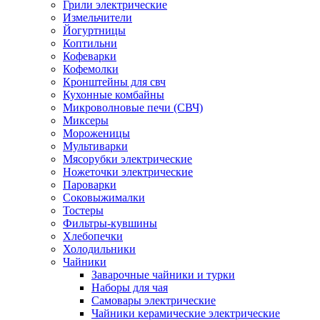
Грили электрические
Измельчители
Йогуртницы
Коптильни
Кофеварки
Кофемолки
Кронштейны для свч
Кухонные комбайны
Микроволновые печи (СВЧ)
Миксеры
Мороженицы
Мультиварки
Мясорубки электрические
Ножеточки электрические
Пароварки
Соковыжималки
Тостеры
Фильтры-кувшины
Хлебопечки
Холодильники
Чайники
Заварочные чайники и турки
Наборы для чая
Самовары электрические
Чайники керамические электрические