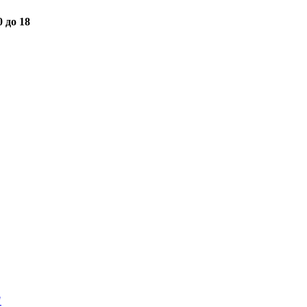
0 до 18
"